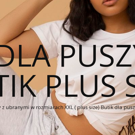
DLA PUSZ
IK PLUS 
 z ubranymi w rozmiarach XXL ( plus size) Butik dla pus