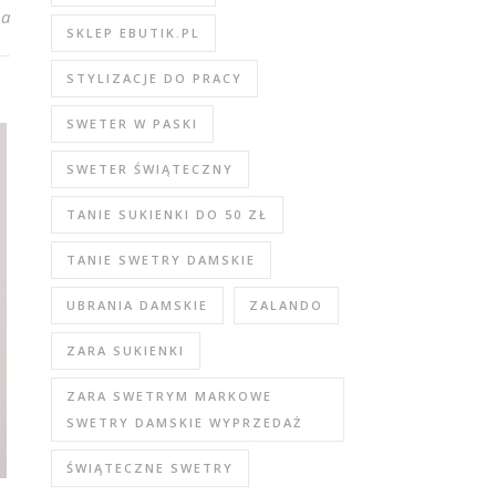
a wiosnę – modne i ciekawe modele na ten sezon
na
SKLEP EBUTIK.PL
STYLIZACJE DO PRACY
SWETER W PASKI
SWETER ŚWIĄTECZNY
TANIE SUKIENKI DO 50 ZŁ
TANIE SWETRY DAMSKIE
UBRANIA DAMSKIE
ZALANDO
ZARA SUKIENKI
ZARA SWETRYM MARKOWE
SWETRY DAMSKIE WYPRZEDAŻ
ŚWIĄTECZNE SWETRY