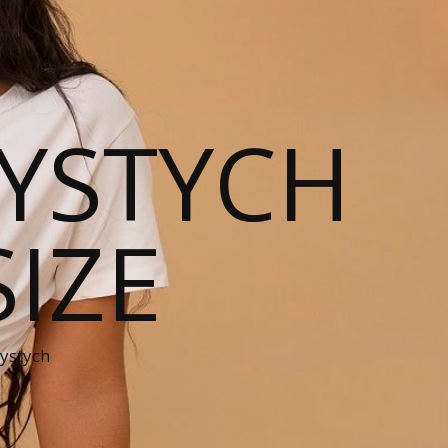
YSTYCH
SIZE
zystych