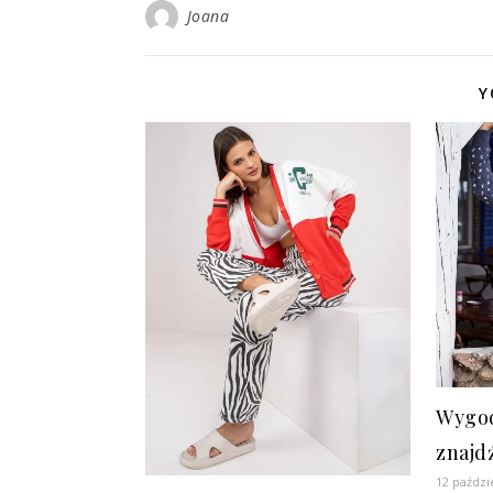
Joana
Y
Wygod
znajd
12 paździ