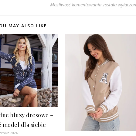
Bluzy damskie n
Możliwość komentowania
została wyłączo
OU MAY ALSO LIKE
ne bluzy dresowe –
ź model dla siebie
ernika 2024