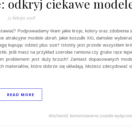
ze: odkryj ciekawe model
23 lutego 2018
 stawiać? Podpowiadamy Wam jakie kroje, kolory oraz zdobienia 
cie atrakcyjne modele ubrań. Jakie koszulki XXL damskie wybiera
gę kupując odzież plus size? Istotny jest przede wszystkim kró
i. Jeśli masz na przykład szerokie ramiona czy grube ręce lepi
woim problemem jest duży brzuch? Zamiast dopasowanych mode
ich materiałów, które dobrze się układają. Możesz zdecydować s
READ MORE
T-shirty plus siz
Możliwość komentowania
została wyłączo