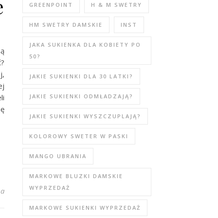
e
GREENPOINT
H & M SWETRY
HM SWETRY DAMSKIE
INST
JAKA SUKIENKA DLA KOBIETY PO
są
50?
ć?
j,
JAKIE SUKIENKI DLA 30 LATKI?
ej
li
JAKIE SUKIENKI ODMŁADZAJĄ?
ię
JAKIE SUKIENKI WYSZCZUPLAJĄ?
KOLOROWY SWETER W PASKI
MANGO UBRANIA
MARKOWE BLUZKI DAMSKIE
WYPRZEDAŻ
e: odkryj ciekawe modele
na
MARKOWE SUKIENKI WYPRZEDAŻ