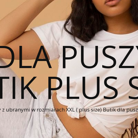
DLA PUSZ
IK PLUS 
 z ubranymi w rozmiarach XXL ( plus size) Butik dla pus