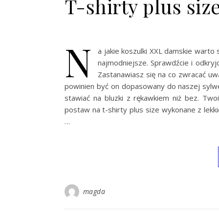
T-shirty plus si
N
a jakie koszulki XXL damskie warto
najmodniejsze. Sprawdźcie i odkryj
Zastanawiasz się na co zwracać uwa
powinien być on dopasowany do naszej sylwetk
stawiać na bluzki z rękawkiem niż bez. T
postaw na t-shirty plus size wykonane z lekk
…
magda