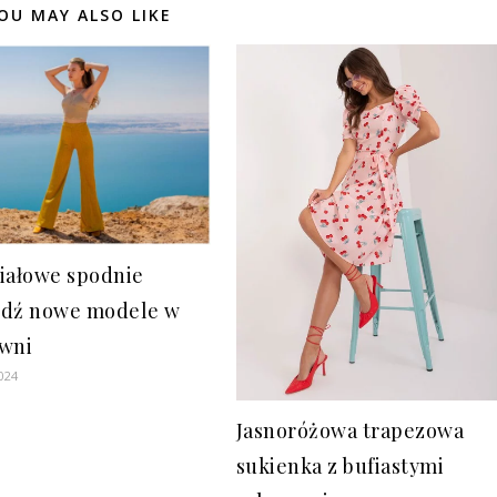
OU MAY ALSO LIKE
iałowe spodnie
dź nowe modele w
wni
024
Jasnoróżowa trapezowa
sukienka z bufiastymi