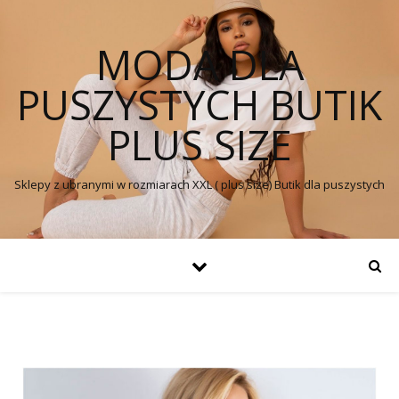
MODA DLA
PUSZYSTYCH BUTIK
PLUS SIZE
Sklepy z ubranymi w rozmiarach XXL ( plus size) Butik dla puszystych