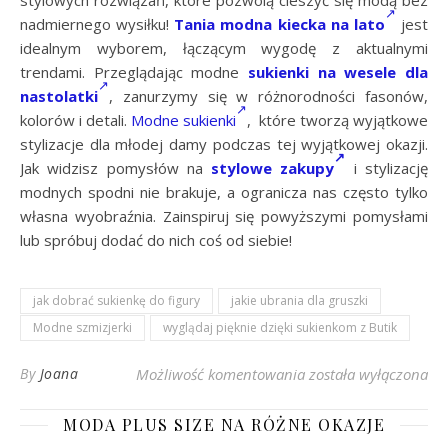
stylowych rozwiązań, które pozwolą cieszyć się modą bez
nadmiernego wysiłku!
Tania modna kiecka na lato
jest
idealnym wyborem, łączącym wygodę z aktualnymi
trendami. Przeglądając modne
sukienki na wesele dla
nastolatki
, zanurzymy się w różnorodności fasonów,
kolorów i detali.
Modne sukienki
, które tworzą wyjątkowe
stylizacje dla młodej damy podczas tej wyjątkowej okazji.
Jak widzisz pomysłów na
stylowe zakupy
i stylizację
modnych spodni nie brakuje, a ogranicza nas często tylko
własna wyobraźnia. Zainspiruj się powyższymi pomysłami
lub spróbuj dodać do nich coś od siebie!
jak dobrać sukienkę do figury
jakie ubrania dla gruszki
Modne szmizjerki
wyglądaj pięknie dzięki sukienkom z Butik
Beżowa sukienka szm
By
Joana
Możliwość komentowania
została wyłączona
MODA PLUS SIZE NA RÓŻNE OKAZJE