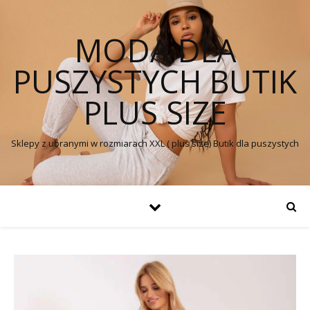
MODA DLA
PUSZYSTYCH BUTIK
PLUS SIZE
Sklepy z ubranymi w rozmiarach XXL ( plus size) Butik dla puszystych