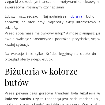
zegarki
z ozdobnymi tarczami – motywami komiksowymi,
zwierzęcymi, roślinnymi czy napisami.
Lubisz oszczędzać: Najmodniejsze
ubrania
boho –
sprawdź, co oferujemy! Najlepszy sklep internetowy z
odzieżą.
Przed sobą masz majówkowy urlop? A może planujesz już
swoje wakacje? Kosmetyczki podróżne przydadzą się w
każdej sytuacji.
Na wakacje i nie tylko: Krótkie legginsy na ciepłe dni –
przegląd oferty sklepu eButik.
Biżuteria w kolorze
butów
Przez pewien czas gorącym trendem była
biżuteria w
kolorze butów
. Czy ta tendencja jest nadal modna? Tak,
możemy śmiało stawiać na takie rozwiązania. Warto, aby