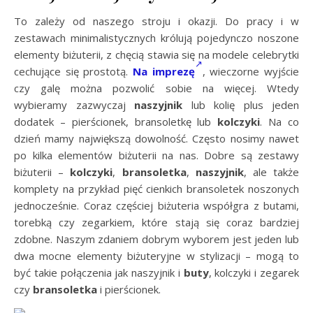
To zależy od naszego stroju i okazji. Do pracy i w
zestawach minimalistycznych królują pojedynczo noszone
elementy biżuterii, z chęcią stawia się na modele celebrytki
cechujące się prostotą.
Na imprezę
, wieczorne wyjście
czy galę można pozwolić sobie na więcej. Wtedy
wybieramy zazwyczaj
naszyjnik
lub kolię plus jeden
dodatek – pierścionek, bransoletkę lub
kolczyki
. Na co
dzień mamy największą dowolność. Często nosimy nawet
po kilka elementów biżuterii na nas. Dobre są zestawy
biżuterii –
kolczyki
,
bransoletka
,
naszyjnik
, ale także
komplety na przykład pięć cienkich bransoletek noszonych
jednocześnie. Coraz częściej biżuteria współgra z butami,
torebką czy zegarkiem, które stają się coraz bardziej
zdobne. Naszym zdaniem dobrym wyborem jest jeden lub
dwa mocne elementy biżuteryjne w stylizacji – mogą to
być takie połączenia jak naszyjnik i
buty
, kolczyki i zegarek
czy
bransoletka
i pierścionek.