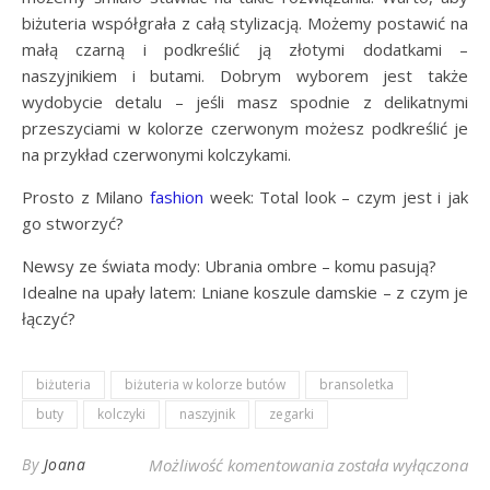
biżuteria współgrała z całą stylizacją. Możemy postawić na
małą czarną i podkreślić ją złotymi dodatkami –
naszyjnikiem i butami. Dobrym wyborem jest także
wydobycie detalu – jeśli masz spodnie z delikatnymi
przeszyciami w kolorze czerwonym możesz podkreślić je
na przykład czerwonymi kolczykami.
Prosto z Milano
fashion
week: Total look – czym jest i jak
go stworzyć?
Newsy ze świata mody: Ubrania ombre – komu pasują?
Idealne na upały latem: Lniane koszule damskie – z czym je
łączyć?
biżuteria
biżuteria w kolorze butów
bransoletka
buty
kolczyki
naszyjnik
zegarki
Biżuteria w kolorze 
By
Joana
Możliwość komentowania
została wyłączona