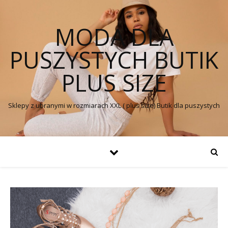
MODA DLA
PUSZYSTYCH BUTIK
PLUS SIZE
Sklepy z ubranymi w rozmiarach XXL ( plus size) Butik dla puszystych