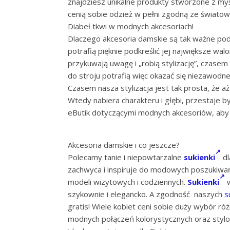
znajdziesz unikalne produkty stworzone z myś
cenią sobie odzież w pełni zgodną ze światow
Diabeł tkwi w modnych akcesoriach!
Dlaczego akcesoria damskie są tak ważne podc
potrafią pięknie podkreślić jej największe wal
przykuwają uwagę i „robią stylizację”, czase
do stroju potrafią więc okazać się niezawodn
Czasem nasza stylizacja jest tak prosta, że aż
Wtedy nabiera charakteru i głębi, przestaje b
eButik dotyczącymi modnych akcesoriów, aby
Akcesoria damskie i co jeszcze?
Polecamy tanie i niepowtarzalne
sukienki
dl
zachwyca i inspiruje do modowych poszukiwań
modeli wizytowych i codziennych.
Sukienki
szykownie i elegancko. A zgodność naszych
s
gratis! Wiele kobiet ceni sobie duży wybór r
modnych połączeń kolorystycznych oraz stylow