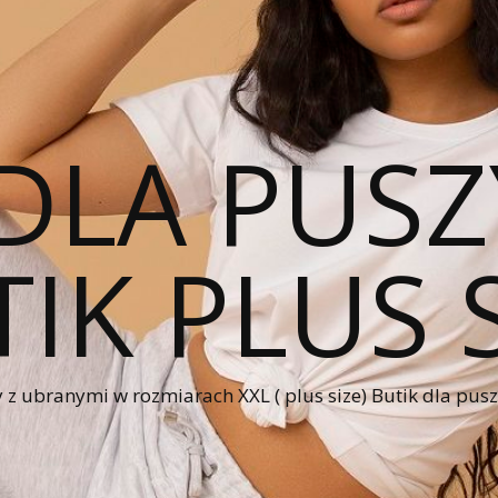
DLA PUSZ
IK PLUS 
 z ubranymi w rozmiarach XXL ( plus size) Butik dla pus