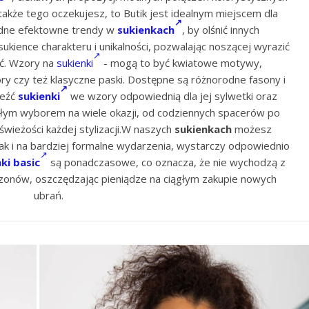
także tego oczekujesz, to Butik jest idealnym miejscem dla
rodne efektowne trendy w
sukienkach
, by olśnić innych
ience charakteru i unikalności, pozwalając noszącej wyrazić
ć. Wzory na
sukienki
- mogą to być kwiatowe motywy,
y czy też klasyczne paski. Dostępne są różnorodne fasony i
leźć
sukienki
we wzory odpowiednią dla jej sylwetki oraz
ym wyborem na wiele okazji, od codziennych spacerów po
świeżości każdej stylizacji.W naszych
sukienkach
możesz
jak i na bardziej formalne wydarzenia, wystarczy odpowiednio
ki basic
są ponadczasowe, co oznacza, że nie wychodzą z
ezonów, oszczędzając pieniądze na ciągłym zakupie nowych
ubrań.