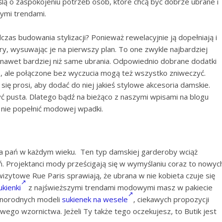
lą o zaspokojeniu potrzeb osób, które chcą być dobrze ubrane i
ymi trendami.
zas budowania stylizacji? Ponieważ rewelacyjnie ją dopełniają i
ory, wysuwając je na pierwszy plan. To one zwykle najbardziej
m nawet bardziej niż same ubrania. Odpowiednio dobrane dodatki
e, ale połączone bez wyczucia mogą też wszystko zniweczyć.
 się prosi, aby dodać do niej jakieś stylowe akcesoria damskie.
yć pusta. Dlatego bądź na bieżąco z naszymi wpisami na blogu
 nie popełnić modowej wpadki.
a pań w każdym wieku. Ten typ damskiej garderoby wciąż
. Projektanci mody prześcigają się w wymyślaniu coraz to nowyc
wizytowe Rue Paris sprawiają, że ubrana w nie kobieta czuje się
ukienki
z najświeższymi trendami modowymi masz w pakiecie
óżnorodnych modeli
sukienek na wesele
, ciekawych propozycji
ego wzornictwa. Jeżeli Ty także tego oczekujesz, to Butik jest