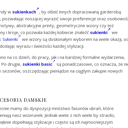
endy w
sukienkach
, by olśnić innych dopracowaną garderobą.
ci, pozwalając noszącej wyrazić swoje preferencje oraz osobowoś
otywy, abstrakcyjne printy, geometryczne wzory czy też
y i kroje, co pozwala każdej kobiecie znaleźć
sukienki
we
i.
Sukienki
we wzory są doskonałym wyborem na wiele okazji, o
dając wyrazu i świeżości każdej stylizacji.
 na co dzień, do pracy, jak i na bardziej formalne wydarzenia,
. Po drugie,
sukienki basic
są ponadczasowe, co oznacza, że ni
e sezonów, oszczędzając pieniądze na ciągłym zakupie nowych
CESORIA DAMSKIE
Obecnie mamy do dyspozycji mnóstwo fasonów ubrań, które
iają nasz wizerunek. Jednak wiele z nich wiele by straciło,
ęknie dopełniają stylizacje i często są ich najmocniejszym