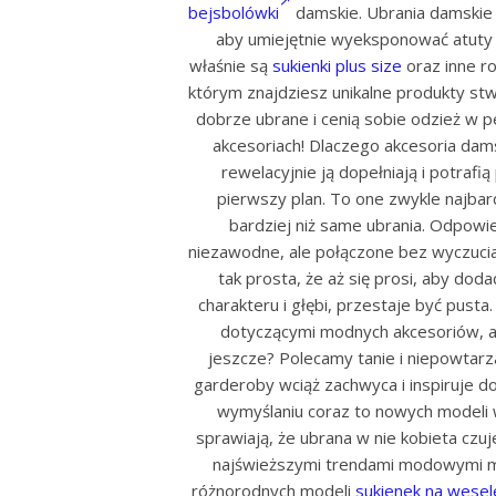
bejsbolówki
damskie. Ubrania damskie 
aby umiejętnie wyeksponować atuty f
właśnie są
sukienki plus size
oraz inne ro
którym znajdziesz unikalne produkty st
dobrze ubrane i cenią sobie odzież w 
akcesoriach! Dlaczego akcesoria dam
rewelacyjnie ją dopełniają i potrafi
pierwszy plan. To one zwykle najbar
bardziej niż same ubrania. Odpowie
niezawodne, ale połączone bez wyczucia
tak prosta, że aż się prosi, aby dod
charakteru i głębi, przestaje być pust
dotyczącymi modnych akcesoriów, a
jeszcze? Polecamy tanie i niepowtar
garderoby wciąż zachwyca i inspiruje 
wymyślaniu coraz to nowych modeli 
sprawiają, że ubrana w nie kobieta czu
najświeższymi trendami modowymi mas
różnorodnych modeli
sukienek na wesel