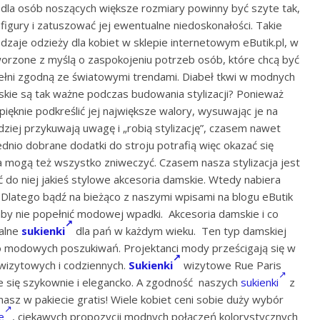
dla osób noszących większe rozmiary powinny być szyte tak,
igury i zatuszować jej ewentualne niedoskonałości. Takie
dzaje odzieży dla kobiet w sklepie internetowym eButik.pl, w
worzone z myślą o zaspokojeniu potrzeb osób, które chcą być
pełni zgodną ze światowymi trendami. Diabeł tkwi w modnych
skie są tak ważne podczas budowania stylizacji? Ponieważ
ą pięknie podkreślić jej największe walory, wysuwając je na
dziej przykuwają uwagę i „robią stylizację”, czasem nawet
dnio dobrane dodatki do stroju potrafią więc okazać się
 mogą też wszystko zniweczyć. Czasem nasza stylizacja jest
ać do niej jakieś stylowe akcesoria damskie. Wtedy nabiera
a. Dlatego bądź na bieżąco z naszymi wpisami na blogu eButik
by nie popełnić modowej wpadki. Akcesoria damskie i co
zalne
sukienki
dla pań w każdym wieku. Ten typ damskiej
do modowych poszukiwań. Projektanci mody prześcigają się w
wizytowych i codziennych.
Sukienki
wizytowe Rue Paris
je się szykownie i elegancko. A zgodność naszych
sukienki
z
z w pakiecie gratis! Wiele kobiet ceni sobie duży wybór
e
, ciekawych propozycji modnych połączeń kolorystycznych