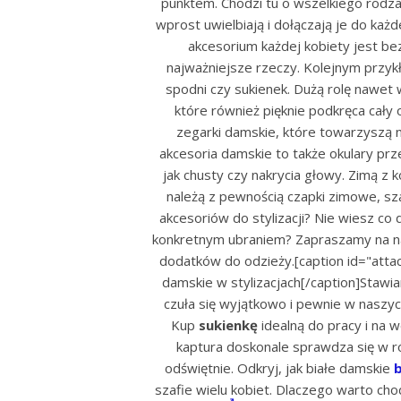
punktem. Chodzi tu o wszelkiego rodza
wprost uwielbiają i dołączają je do każ
akcesorium każdej kobiety jest bez 
najważniejsze rzeczy. Kolejnym przykł
spodni czy sukienek. Dużą rolę nawet 
które również pięknie podkręca cały
zegarki damskie, które towarzyszą n
akcesoria damskie to także okulary prz
jak chusty czy nakrycia głowy. Zimą z
należą z pewnością czapki zimowe, sza
akcesoriów do stylizacji? Nie wiesz co 
konkretnym ubraniem? Zapraszamy na na
dodatków do odzieży.[caption id="atta
damskie w stylizacjach[/caption]Stawi
czuła się wyjątkowo i pewnie w naszy
Kup
sukienkę
idealną do pracy i na 
kaptura doskonale sprawdza się w róż
odświętnie. Odkryj, jak białe damskie
szafie wielu kobiet. Dlaczego warto ch