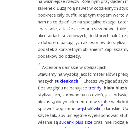
najważniejsze rzeczy. Kolejnym przykładem mo
sukienek. Dużą rolę nawet w codziennych styli
podkręca cały outfit. Idąc tym tropem warto
nam na co dzień lub na specjalne okazje. Lat
i parasole, a także akcesoria sezonowe, takie 
akcesoriach sezonowych, do których należą z p
z doborem pasujących akcesoriów do stylizacji
dodatek z konkretnym ubraniem? Zapraszamy 
dodatków do odzieży.
Akcesoria damskie w stylizacjach
Stawiamy na wysoką jakość materiałów i precy
naszych
sukienkach
. Chcesz wyglądać szy
Bez względu na panujące
trendy
,
biała bluza
stylizacjach, zarówno na co dzień, jak i odświę
niezastąpionym elementem w szafie wielu ko
sprawdź popularne
bejsbolówki
damskie.
Ub
szyte tak, aby umiejętnie wyeksponować atuty
właśnie są
sukienki plus size
oraz inne rodzaje