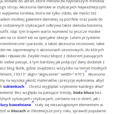
ju dodatki do ubrań, które miłośniczki najnowszych trendów
dego stroju. Akcesoria damskie w stylizacjach Najważniejszym
wątpienia torebka, która nie tylko zdobi, ale mieści też
adem modnej galanterii damskiej są portfele oraz paski do
w codziennych stylizacjach odkrywa także damska biżuteria,
 outfit. Idąc tym tropem warto wymienić tu jeszcze modne
am na co dzień lub na specjalne okazje. Latem przydatne
eciwsłoneczne i parasole, a także akcesoria sezonowe, takie
 kolei nie zapominajmy o akcesoriach sezonowych, do których
liki i rękawiczki. Zwykle masz kłopot z doborem pasujących
do siebie pasuje, a tym bardziej jak połączyć dany dodatek z
sz blog Butik, gdzie znajdziesz wszystko na temat modnych
chment_19313" align="aligncenter" width="470"]
Akcesoria
amy na wysoką jakość materiałów i precyzję wykonania, abyś
ch
sukienkach
. Chcesz wyglądać szykownie każdego dnia?
weekend. Bez względu na panujące trendy,
biała bluza
bez
nych sytuacjach i stylizacjach, zarówno na co dzień, jak i
bluzy bawełniane
stały się niezastąpionym elementem w
odzić w
bluzach
w chłodniejsze pory roku, sprawdź popularne