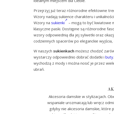
idealnym miejscem dla Ciebie.
Przejrzyj już teraz różnorodne efektowne tr
Wzory nadają sukience charakteru i unikalnoś
Wzory na
sukienki
– mogą to być kwiatowe m
klasyczne paski. Dostępne są różnorodne fason
wzory odpowiednią dla jej sylwetki oraz okazj
codziennych spacerów po eleganckie wyjścia, do
W naszych
sukienkach
możesz chodzić zarówno
wystarczy odpowiednio dobrać dodatki i
buty
wychodzą z mody i można nosić je przez wiel
ubrań.
AK
Akcesoria damskie w stylizacjach. 
wspaniale urozmaicają lub wręcz odmien
gdyby nie akcesoria damskie, które pi