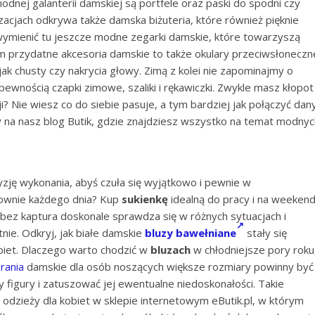
dnej galanterii damskiej są portfele oraz paski do spodni czy
zacjach odkrywa także damska biżuteria, które również pięknie
 wymienić tu jeszcze modne zegarki damskie, które towarzyszą
em przydatne akcesoria damskie to także okulary przeciwsłoneczn
jak chusty czy nakrycia głowy. Zimą z kolei nie zapominajmy o
ewnością czapki zimowe, szaliki i rękawiczki. Zwykle masz kłopot
? Nie wiesz co do siebie pasuje, a tym bardziej jak połączyć dan
na nasz blog Butik, gdzie znajdziesz wszystko na temat modnyc
zję wykonania, abyś czuła się wyjątkowo i pewnie w
kownie każdego dnia? Kup
sukienkę
idealną do pracy i na weekend
bez kaptura doskonale sprawdza się w różnych sytuacjach i
tnie. Odkryj, jak białe damskie
bluzy bawełniane
stały się
biet. Dlaczego warto chodzić w
bluzach
w chłodniejsze pory roku
rania
damskie dla osób noszących większe rozmiary powinny być
 figury i zatuszować jej ewentualne niedoskonałości. Takie
 odzieży dla kobiet w sklepie internetowym eButik.pl, w którym