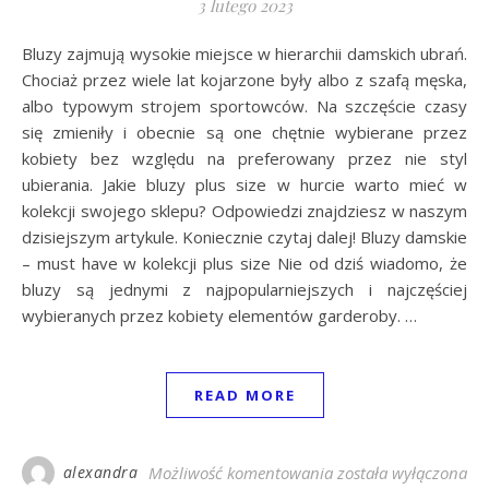
3 lutego 2023
Bluzy zajmują wysokie miejsce w hierarchii damskich ubrań.
Chociaż przez wiele lat kojarzone były albo z szafą męska,
albo typowym strojem sportowców. Na szczęście czasy
się zmieniły i obecnie są one chętnie wybierane przez
kobiety bez względu na preferowany przez nie styl
ubierania. Jakie bluzy plus size w hurcie warto mieć w
kolekcji swojego sklepu? Odpowiedzi znajdziesz w naszym
dzisiejszym artykule. Koniecznie czytaj dalej! Bluzy damskie
– must have w kolekcji plus size Nie od dziś wiadomo, że
bluzy są jednymi z najpopularniejszych i najczęściej
wybieranych przez kobiety elementów garderoby. …
READ MORE
Bluzy plus size w hu
alexandra
Możliwość komentowania
została wyłączona