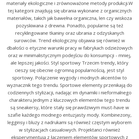
materiały ekologiczne i zrównoważone metody produkcji.W
tej kategorii znajdują się ubrania wykonane z organicznych
materiałów, takich jak bawełna organiczna, len czy wiskoza
pozyskiwana z drewna. Ponadto, popularne są też
recyklingowane tkaniny oraz ubrania z odzyskanych
surowców. Trend ekologiczny objawia się również w
dbałości o etyczne warunki pracy w fabrykach odzieżowych
oraz w minimalistycznym podejściu do konsumpcji - mniej,
ale lepszej jakości. Styl sportowy Trzecim trendy, który
cieszy się obecnie ogromną popularnością, jest styl
sportowy. Połączenie wygody i modnych akcentów to
wyznacznik tego trendu. Sportowe elementy przenikają do
codziennych stylizacji, nadając im dynamiki i nieformalnego
charakteru.Jednym z kluczowych elementów tego trendu
są sneakersy, które stały się prawdziwym must-have w
szafie każdego modnego entuzjasty mody. Kombinezony,
legginsy i bluzy z nadrukami są również częstym wyborem
w stylizacjach casualowych. Projektanci również
eksperymentują z łączeniem elementów sportowych z