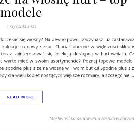
modele
3 stycznia 2023
 doczekać się wiosny? Na pewno powoli zaczynasz już zastanawi
ją kolekcję na nowy sezon. Chociaż obecnie w większości sklep
 teraz zainteresować się kolekcją dostępną w hurtowniach. C
hurt warto mieć w swoim asortymencie? Poznaj topowe modele
dne spodnie plus size na wiosnę w Twoim butiku! Spodnie plus si
 dla wielu kobiet noszących większe rozmiary, a szczególnie …
READ MORE
Spodnie plus siz
Możliwość komentowania
została wyłączo