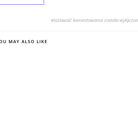
Jeansy damskie p
Możliwość komentowania
została wyłączo
OU MAY ALSO LIKE