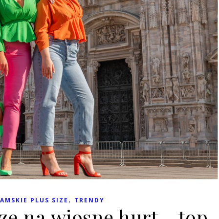
,
AMSKIE PLUS SIZE
TRENDY
ze na wiosnę hurt – top