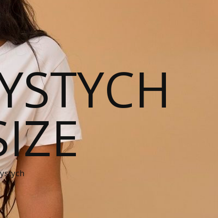
YSTYCH
SIZE
zystych