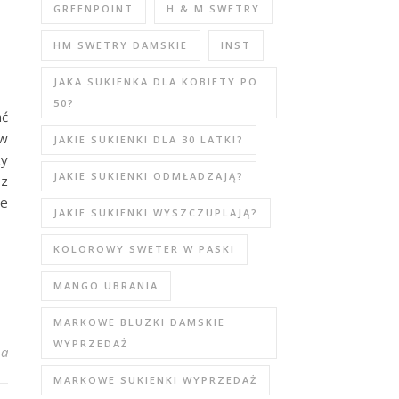
GREENPOINT
H & M SWETRY
HM SWETRY DAMSKIE
INST
JAKA SUKIENKA DLA KOBIETY PO
50?
ać
ów
JAKIE SUKIENKI DLA 30 LATKI?
zy
JAKIE SUKIENKI ODMŁADZAJĄ?
 z
ze
JAKIE SUKIENKI WYSZCZUPLAJĄ?
KOLOROWY SWETER W PASKI
MANGO UBRANIA
MARKOWE BLUZKI DAMSKIE
WYPRZEDAŻ
e na wiosnę hurt – top modele
na
MARKOWE SUKIENKI WYPRZEDAŻ