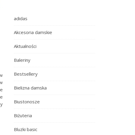
adidas
e
Akcesoria damskie
Aktualności
Baleriny
Bestsellery
ów
 w
Bielizna damska
że
je
Biustonosze
sy
Biżuteria
Bluzki basic