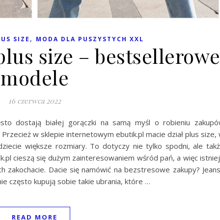
,
US SIZE
MODA DLA PUSZYSTYCH XXL
lus size – bestsellerow
modele
16 czerwca 2022
sto dostają białej gorączki na samą myśl o robieniu zakup
Przecież w sklepie internetowym ebutik.pl macie dział plus size,
iecie większe rozmiary. To dotyczy nie tylko spodni, ale tak
ik.pl cieszą się dużym zainteresowaniem wśród pań, a więc istnie
h zakochacie. Dacie się namówić na bezstresowe zakupy? Jean
ie często kupują sobie takie ubrania, które …
READ MORE