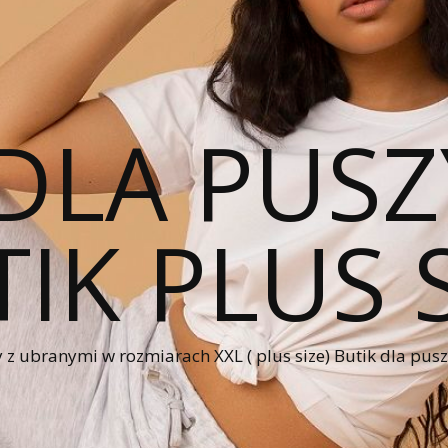
DLA PUSZ
IK PLUS 
 z ubranymi w rozmiarach XXL ( plus size) Butik dla pus