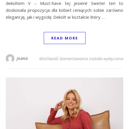
dekoltem V – Must-have tej jesieni! Sweter ten to
doskonała propozycja dla kobiet ceniących sobie zarówno
elegancję, jak i wygodę. Dekolt w kształcie litery …
READ MORE
Beżowo-różowy rozpi
Joana
Możliwość komentowania
została wyłączona