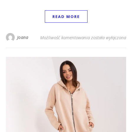
READ MORE
Fuksjowa bluzka plus
Joana
Możliwość komentowania
została wyłączona