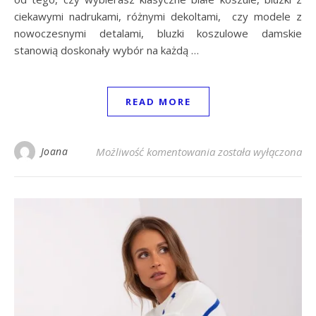
ciekawymi nadrukami, różnymi dekoltami, czy modele z
nowoczesnymi detalami, bluzki koszulowe damskie
stanowią doskonały wybór na każdą …
READ MORE
Modne bluzki koszulo
Joana
Możliwość komentowania
została wyłączona