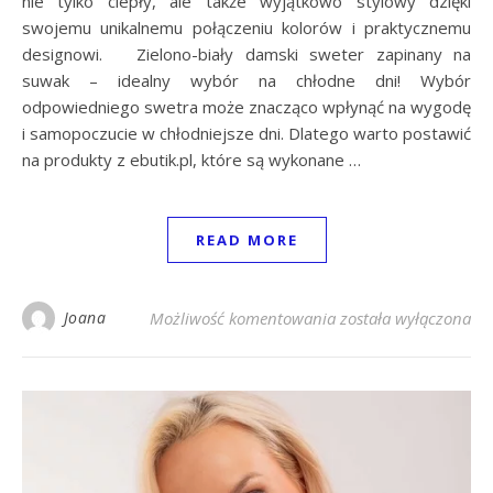
nie tylko ciepły, ale także wyjątkowo stylowy dzięki
swojemu unikalnemu połączeniu kolorów i praktycznemu
designowi. Zielono-biały damski sweter zapinany na
suwak – idealny wybór na chłodne dni! Wybór
odpowiedniego swetra może znacząco wpłynąć na wygodę
i samopoczucie w chłodniejsze dni. Dlatego warto postawić
na produkty z ebutik.pl, które są wykonane …
READ MORE
Zielono-biały damski
Joana
Możliwość komentowania
została wyłączona