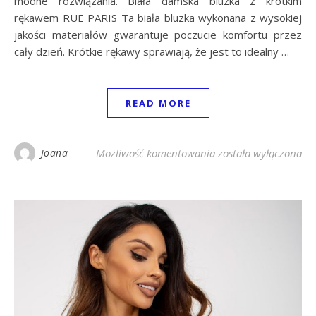
modne rozwiązania. Biała damska bluzka z krótkim
rękawem RUE PARIS Ta biała bluzka wykonana z wysokiej
jakości materiałów gwarantuje poczucie komfortu przez
cały dzień. Krótkie rękawy sprawiają, że jest to idealny …
READ MORE
Biała damska bluzka
Joana
Możliwość komentowania
została wyłączona