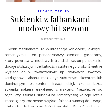
,
TRENDY
ZAKUPY
Sukienki z falbankami –
modowy hit sezonu
9 września 2025
Sukienki z falbankami to kwintesencja kobiecości, lekkości i
romantyzmu. Ten ponadczasowy element garderoby,
który powraca w modowych trendach sezon po sezonie,
dodaje stylizacjom delikatności i subtelnego uroku. Świetnie
wygląda on w towarzystwie np. stylowych swetrów
kardiganów. Falbanki mogą być subtelnym akcentem lub
dominującym elementem kreacji, dzięki czemu każda
sukienka nabiera unikalnego charakteru. Niezależnie od
tego, czy szukasz sukienki na romantyczną kolację, letnią
imprezę czy codzienne wyjście, falbanki wniosą do Twojej
stylizacji odrobinę świeżości i wdzięku. Pozwól sobie na