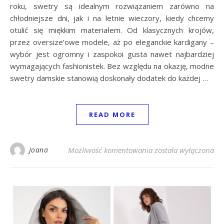
roku, swetry są idealnym rozwiązaniem zarówno na
chłodniejsze dni, jak i na letnie wieczory, kiedy chcemy
otulić się miękkim materiałem. Od klasycznych krojów,
przez oversize’owe modele, aż po eleganckie kardigany –
wybór jest ogromny i zaspokoi gusta nawet najbardziej
wymagających fashionistek. Bez względu na okazję, modne
swetry damskie stanowią doskonały dodatek do każdej …
READ MORE
Modne swetry damski
Joana
Możliwość komentowania
została wyłączona