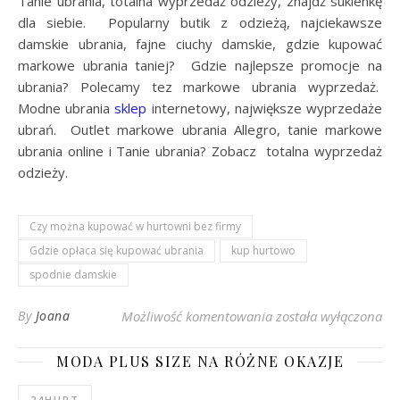
Tanie ubrania, totalna wyprzedaż odzieży, znajdź sukienkę
dla siebie. Popularny butik z odzieżą, najciekawsze
damskie ubrania, fajne ciuchy damskie, gdzie kupować
markowe ubrania taniej? Gdzie najlepsze promocje na
ubrania? Polecamy tez markowe ubrania wyprzedaż.
Modne ubrania
sklep
internetowy, największe wyprzedaże
ubrań. Outlet markowe ubrania Allegro, tanie markowe
ubrania online i Tanie ubrania? Zobacz totalna wyprzedaż
odzieży.
Czy można kupować w hurtowni bez firmy
Gdzie opłaca się kupować ubrania
kup hurtowo
spodnie damskie
Czarne legginsy na c
By
Joana
Możliwość komentowania
została wyłączona
MODA PLUS SIZE NA RÓŻNE OKAZJE
24HURT