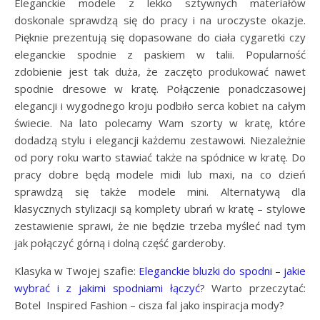
Eleganckie modele z lekko sztywnych materiałów
doskonale sprawdzą się do pracy i na uroczyste okazje.
Pięknie prezentują się dopasowane do ciała cygaretki czy
eleganckie spodnie z paskiem w talii. Popularność
zdobienie jest tak duża, że zaczęto produkować nawet
spodnie dresowe w kratę. Połączenie ponadczasowej
elegancji i wygodnego kroju podbiło serca kobiet na całym
świecie. Na lato polecamy Wam szorty w kratę, które
dodadzą stylu i elegancji każdemu zestawowi. Niezależnie
od pory roku warto stawiać także na spódnice w kratę. Do
pracy dobre będą modele midi lub maxi, na co dzień
sprawdzą się także modele mini. Alternatywą dla
klasycznych stylizacji są komplety ubrań w kratę – stylowe
zestawienie sprawi, że nie będzie trzeba myśleć nad tym
jak połączyć górną i dolną część garderoby.
Klasyka w Twojej szafie:
Eleganckie bluzki do spodni – jakie
wybrać i z jakimi spodniami łączyć
? Warto przeczytać:
Botel Inspired Fashion – cisza fal jako inspiracja mody?