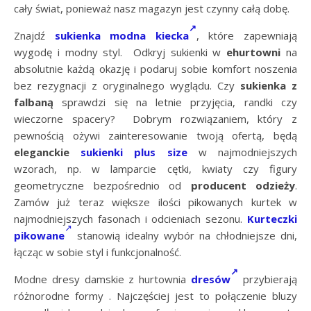
cały świat, ponieważ nasz magazyn jest czynny całą dobę.
Znajdź
sukienka modna kiecka
, które zapewniają
wygodę i modny styl. Odkryj sukienki w
ehurtowni
na
absolutnie każdą okazję i podaruj sobie komfort noszenia
bez rezygnacji z oryginalnego wyglądu. Czy
sukienka z
falbaną
sprawdzi się na letnie przyjęcia, randki czy
wieczorne spacery? Dobrym rozwiązaniem, który z
pewnością ożywi zainteresowanie twoją ofertą, będą
eleganckie
sukienki plus size
w najmodniejszych
wzorach, np. w lamparcie cętki, kwiaty czy figury
geometryczne bezpośrednio od
producent odzieży
.
Zamów już teraz większe ilości pikowanych kurtek w
najmodniejszych fasonach i odcieniach sezonu.
Kurteczki
pikowane
stanowią idealny wybór na chłodniejsze dni,
łącząc w sobie styl i funkcjonalność.
Modne dresy damskie z hurtownia
dresów
przybierają
różnorodne formy . Najczęściej jest to połączenie bluzy