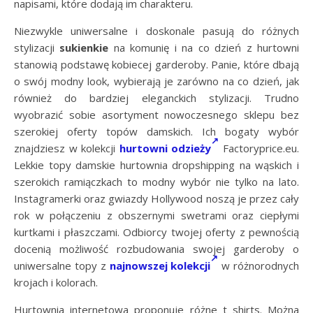
napisami, które dodają im charakteru.
Niezwykle uniwersalne i doskonale pasują do różnych
stylizacji
sukienkie
na komunię i na co dzień z hurtowni
stanowią podstawę kobiecej garderoby. Panie, które dbają
o swój modny look, wybierają je zarówno na co dzień, jak
również do bardziej eleganckich stylizacji. Trudno
wyobrazić sobie asortyment nowoczesnego sklepu bez
szerokiej oferty topów damskich. Ich bogaty wybór
znajdziesz w kolekcji
hurtowni odzieży
Factoryprice.eu.
Lekkie topy damskie hurtownia dropshipping na wąskich i
szerokich ramiączkach to modny wybór nie tylko na lato.
Instagramerki oraz gwiazdy Hollywood noszą je przez cały
rok w połączeniu z obszernymi swetrami oraz ciepłymi
kurtkami i płaszczami. Odbiorcy twojej oferty z pewnością
docenią możliwość rozbudowania swojej garderoby o
uniwersalne topy z
najnowszej kolekcji
w różnorodnych
krojach i kolorach.
Hurtownia internetowa proponuje różne t shirts. Można