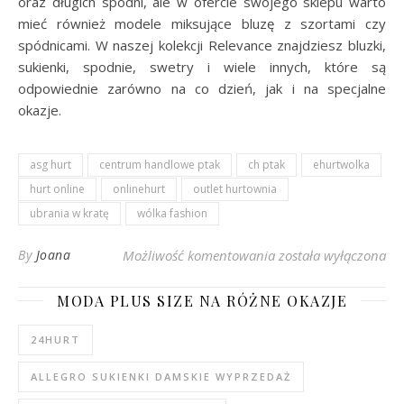
oraz długich spodni, ale w ofercie swojego sklepu warto
mieć również modele miksujące bluzę z szortami czy
spódnicami. W naszej kolekcji Relevance znajdziesz bluzki,
sukienki, spodnie, swetry i wiele innych, które są
odpowiednie zarówno na co dzień, jak i na specjalne
okazje.
asg hurt
centrum handlowe ptak
ch ptak
ehurtwolka
hurt online
onlinehurt
outlet hurtownia
ubrania w kratę
wólka fashion
Damskie ubrania w kr
By
Joana
Możliwość komentowania
została wyłączona
MODA PLUS SIZE NA RÓŻNE OKAZJE
24HURT
ALLEGRO SUKIENKI DAMSKIE WYPRZEDAŻ