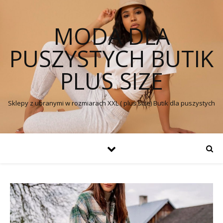
MODA DLA
PUSZYSTYCH BUTIK
PLUS SIZE
Sklepy z ubranymi w rozmiarach XXL ( plus size) Butik dla puszystych