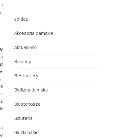
 i
y,
adidas
Akcesoria damskie
Aktualności
 w
dą
Baleriny
zi
ie
Bestsellery
w,
na
Bielizna damska
ek
 z
Biustonosze
 w
Biżuteria
la
Bluzki basic
ów