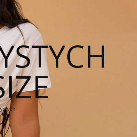
YSTYCH
SIZE
zystych