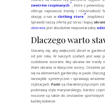
swetrów rozpinanych
, które z pewnością
oferuje najnowsze trendy i różnorodność f
okazję, u nas w
clothing store
znajdziesz 
Sprawdź naszą ofertę już teraz i kupuj
ubran
ubierania
jest absolutnie niepowtarzalny
odzi
Dlaczego warto sta
Staramy się, aby większość ubrań w garderobi
od pór roku. W naszych szafach jest więc p
ozdobione wzorami. Aby ubrania nie traciły 
Wam ubrania w klasyczne wzory. Ostatnio p
się na elementach garderoby w paski. Dlacze
niezwykle symetryczne i sprawiają wrażenie
stylizacjach.
Paski
są charakterystycznym zdob
podstawą stylu marynarskiego, bardzo często 
noszone są także do zestawów sportowych. 
każdej kobiecie.