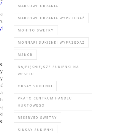
MARKOWE UBRANIA
na
MARKOWE UBRANIA WYPRZEDAŻ
m.
yl
MOHITO SWETRY
MONNARI SUKIENKI WYPRZEDAŻ
MSNGR
ie
NAJPIĘKNIEJSZE SUKIENKI NA
ty
WESELU
my
ić
ORSAY SUKIENKI
są
PRATO CENTRUM HANDLU
ch
HURTOWEGO
ą
ki
RESERVED SWETRY
je
SINSAY SUKIENKI