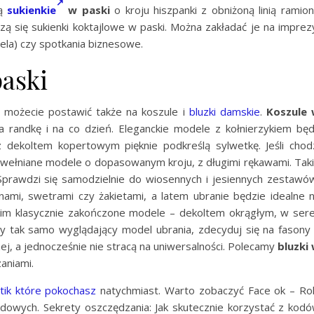
są
sukienkie
w paski
o kroju hiszpanki z obniżoną linią ramion
dzą się sukienki koktajlowe w paski. Można zakładać je na imprez
sela) czy spotkania biznesowe.
paski
możecie postawić także na koszule i
bluzki damskie
.
Koszule
randkę i na co dzień. Eleganckie modele z kołnierzykiem bę
dekoltem kopertowym pięknie podkreślą sylwetkę. Jeśli chod
awełniane modele o dopasowanym kroju, z długimi rękawami. Tak
 Sprawdzi się samodzielnie do wiosennych i jesiennych zestawó
nami, swetrami czy żakietami, a latem ubranie będzie idealne 
im klasycznie zakończone modele – dekoltem okrągłym, w ser
jny tak samo wyglądający model ubrania, zdecyduj się na fasony
ej, a jednocześnie nie stracą na uniwersalności. Polecamy
bluzki
aniami.
utik które pokochasz
natychmiast. Warto zobaczyć Face ok – Ro
owych. Sekrety oszczędzania: Jak skutecznie korzystać z kod