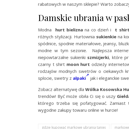
rabatowych w naszym sklepie? Warto zobac
Damskie ubrania w pask
Modna
hurt bielizna
na co dzień i
t shir
różnych stylizacji. Hurtownia
sukienkie
na ko
spódnice, spodnie materiałowe, jeansy, bluzki
modne w tym sezonie. Najlepsza intern
niepowtarzalne sukienki
szmizjerki
, które p
czarny t shirt
moon hurt
odzieży internetow
rodzajów modnych swetrów o ciekawych kro
splocie, swetry z
alpaki
jak i eleganckie swe
Zobacz alternatywę dla
Wólka Kosowska Hu
trendów! Być może obiła Ci się o uszy
Gieł
którego trzeba się pofatygować. Zamiast t
wygodne zakupy towaru online w hurcie!
gdzie kupować markowe ubrania taniej
markowe