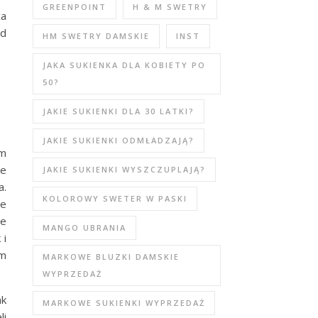
GREENPOINT
H & M SWETRY
ca
od
HM SWETRY DAMSKIE
INST
JAKA SUKIENKA DLA KOBIETY PO
50?
JAKIE SUKIENKI DLA 30 LATKI?
JAKIE SUKIENKI ODMŁADZAJĄ?
ym
le
JAKIE SUKIENKI WYSZCZUPLAJĄ?
a.
KOLOROWY SWETER W PASKI
le
ie
MANGO UBRANIA
 i
im
MARKOWE BLUZKI DAMSKIE
WYPRZEDAŻ
ak
MARKOWE SUKIENKI WYPRZEDAŻ
li