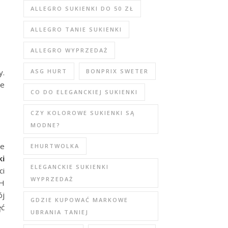
ALLEGRO SUKIENKI DO 50 ZŁ
ALLEGRO TANIE SUKIENKI
ALLEGRO WYPRZEDAŻ
ASG HURT
BONPRIX SWETER
y.
ie
CO DO ELEGANCKIEJ SUKIENKI
CZY KOLOROWE SUKIENKI SĄ
MODNE?
ne
EHURTWOLKA
ki
ELEGANCKIE SUKIENKI
ci
WYPRZEDAŻ
4H
ój
GDZIE KUPOWAĆ MARKOWE
ęć
UBRANIA TANIEJ