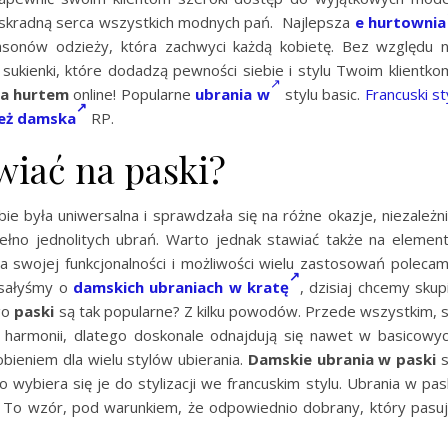
 skradną serca wszystkich modnych pań. Najlepsza
e hurtownia
asonów odzieży, która zachwyci każdą kobietę. Bez względu 
sukienki, które dodadzą pewności siebie i stylu Twoim klientko
ia hurtem
online! Popularne
ubrania w
stylu basic.
Francuski st
eż damska
RP.
wiać na paski?
e była uniwersalna i sprawdzała się na różne okazje, niezależn
ełno jednolitych ubrań. Warto jednak stawiać także na elemen
na swojej funkcjonalności i możliwości wielu zastosowań poleca
isałyśmy o
damskich ubraniach w kratę
, dzisiaj chcemy skup
go
paski
są tak popularne? Z kilku powodów. Przede wszystkim, 
 harmonii, dlatego doskonale odnajdują się nawet w basicowy
ieniem dla wielu stylów ubierania.
Damskie ubrania w paski
s
wybiera się je do stylizacji we francuskim stylu. Ubrania w pas
To wzór, pod warunkiem, że odpowiednio dobrany, który pasu