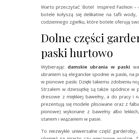
Warto przeczytać: Botel Inspired Fashion – 
botele kołyszą się delikatnie na tafli wody
codziennego zgiełku, które botele oferują 
Dolne części garde
paski hurtowo
Wybierając
damskie ubrania w paski
war
ubraniem są eleganckie spodnie w paski, na 
w pionowe paski. Dzięki takiemu zdobieniu no
Strzałem w dziesiątkę są także spódnice w 
dresowe z miękkiej bawełny, a do pracy i n
prezentują się modele plisowane oraz z falb
pionowe) wykonane z bawełny albo lekkich
stanem i wiązaniem w pasie.
To niezwykle uniwersalne część garderoby
również na miasto czy wieczorne wyjście. 