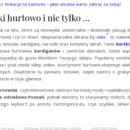
zyć
Wakacje na Santorini – jakie ubrania warto zabrać ze sobą
?
i hurtowo i nie tylko …
ts
na lato, które są niezwykle uniwersalne i doskonale pasują 
munię i na co dzień. Niepowtarzalne ubrania
by olala
to sukienk
, koszule, kardigany, narzutki oraz komplety ubrań. Tanie
kurtki
etowa hurtownia
kardiganów
i swetrów damskich. Gdzie kup
rzypadną do gustu klientkom Twojego sklepu. Popularny ostatn
a i ptak moda sklep online. Asortyment hurtowni obejmuje wie
jach. Znajdziecie tu zarówno zimowe, ciepłe swetry o grub
terki w stylu glamour.
rtownie
czyli internetowe centrum hurtowej mody i największy
da odzieżowa Poznań
, jednak niestety to stacjonarny moloch, 
ego wybierz po prostu Factoryprice.eu, czyli szybkie, łatwe
 ubrania
markowe ubrania damskie i męskie
outlet hurtownia