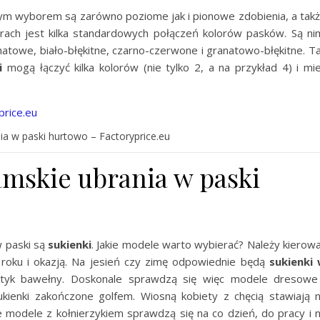
m wyborem są zarówno poziome jak i pionowe zdobienia, a tak
orach jest kilka standardowych połączeń kolorów pasków. Są ni
anatowe, biało-błękitne, czarno-czerwone i granatowo-błękitne. T
i
mogą łączyć kilka kolorów (nie tylko 2, a na przykład 4) i mi
a w paski hurtowo – Factoryprice.eu
amskie ubrania w paski
w paski są
sukienki
. Jakie modele warto wybierać? Należy kierow
 roku i okazją. Na jesień czy zimę odpowiednie będą
sukienki
otyk bawełny. Doskonale sprawdzą się więc modele dresowe
ienki zakończone golfem. Wiosną kobiety z chęcią stawiają 
e modele z kołnierzykiem sprawdzą się na co dzień, do pracy i 