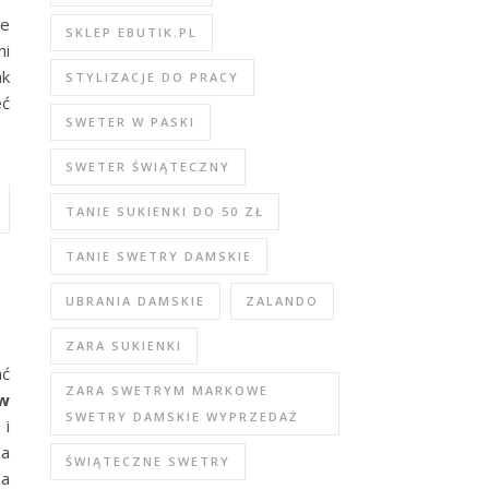
że
SKLEP EBUTIK.PL
mi
ak
STYLIZACJE DO PRACY
eć
SWETER W PASKI
SWETER ŚWIĄTECZNY
TANIE SUKIENKI DO 50 ZŁ
TANIE SWETRY DAMSKIE
UBRANIA DAMSKIE
ZALANDO
ZARA SUKIENKI
ać
ZARA SWETRYM MARKOWE
 w
SWETRY DAMSKIE WYPRZEDAŻ
 i
na
ŚWIĄTECZNE SWETRY
na