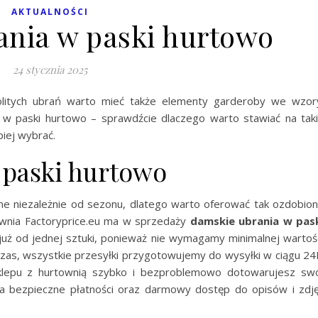
AKTUALNOŚCI
nia w paski hurtowo
24 stycznia 2025
olitych ubrań warto mieć także elementy garderoby we wzor
w paski hurtowo – sprawdźcie dlaczego warto stawiać
na tak
piej wybrać.
 paski hurtowo
rne niezależnie od sezonu, dlatego warto oferować tak ozdobio
wnia Factoryprice.eu ma w sprzedaży
damskie ubrania w pas
i już od jednej sztuki, ponieważ nie wymagamy minimalnej wartoś
czas, wszystkie przesyłki przygotowujemy do wysyłki w ciągu 2
 sklepu z hurtownią szybko i bezproblemowo dotowarujesz sw
a bezpieczne płatności oraz darmowy dostęp do opisów i zdj