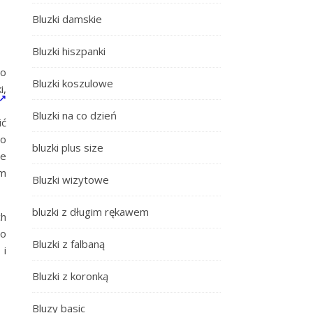
Bluzki damskie
Bluzki hiszpanki
do
Bluzki koszulowe
i,
Bluzki na co dzień
ić
io
bluzki plus size
le
ym
Bluzki wizytowe
bluzki z długim rękawem
ch
do
Bluzki z falbaną
 i
Bluzki z koronką
Bluzy basic