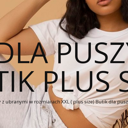
DLA PUSZ
IK PLUS 
 z ubranymi w rozmiarach XXL ( plus size) Butik dla pus