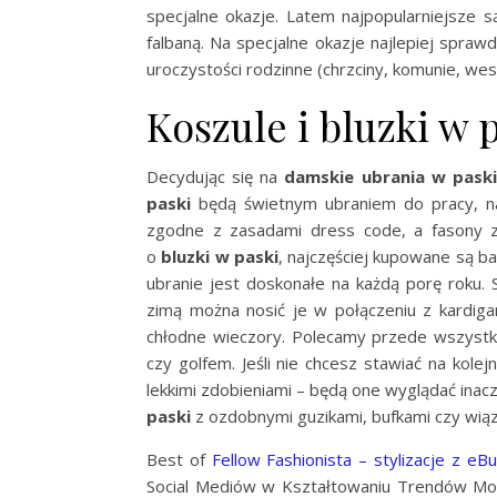
specjalne okazje. Latem najpopularniejsze 
falbaną. Na specjalne okazje najlepiej spraw
uroczystości rodzinne (chrzciny, komunie, we
Koszule i bluzki w 
Decydując się na
damskie ubrania w paski
paski
będą świetnym ubraniem do pracy, na 
zgodne z zasadami dress code, a fasony z 
o
bluzki w paski
, najczęściej kupowane są b
ubranie jest doskonałe na każdą porę roku.
zimą można nosić je w połączeniu z kardiga
chłodne wieczory. Polecamy przede wszystk
czy golfem. Jeśli nie chcesz stawiać na kole
lekkimi zdobieniami – będą one wyglądać inacz
paski
z ozdobnymi guzikami, bufkami czy wiąz
Best of
Fellow Fashionista – stylizacje z eB
Social Mediów w Kształtowaniu Trendów Mod