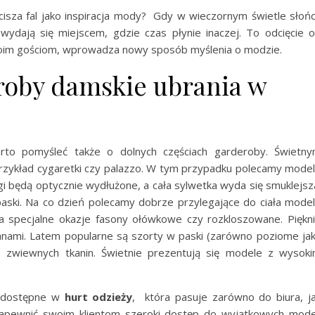
cisza fal jako inspiracja mody? Gdy w wieczornym świetle słoń
, wydają się miejscem, gdzie czas płynie inaczej. To odcięcie 
swoim gościom, wprowadza nowy sposób myślenia o modzie.
roby damskie ubrania w
to pomyśleć także o dolnych częściach garderoby. Świetn
przykład cygaretki czy palazzo. W tym przypadku polecamy mode
gi będą optycznie wydłużone, a cała sylwetka wyda się smuklejsz
paski. Na co dzień polecamy dobrze przylegające do ciała mode
a specjalne okazje fasony ołówkowe czy rozkloszowane. Piękn
anami. Latem popularne są szorty w paski (zarówno poziome jak
, zwiewnych tkanin. Świetnie prezentują się modele z wysok
, dostępne w
hurt odzieży
, która pasuje zarówno do biura, j
Zapewnić swoim klientom szeroki dostęp do wyjątkowych mode