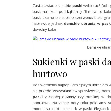
Zastanawiacie się jakie
paski
wybierać? Dobry
paski na ukos, pod kątem. Jeśli mowa o kol
paski czarno-białe, biało-czerwone, biało-gr
naprawdę jednak
damskie ubrania w pask
dowolny kolor.
Damskie ubrani
Sukienki w paski d
hurtowo
Bez wątpienia najpopularniejszym ubraniem 
się przede wszystkim swoją sylwetką, porą
paski
z ciepłej dzianiny czy miękkiej w d
sportowe. Na zimne pory roku polecamy suk
modne sukienki szmizjerki w paski. Elegancki