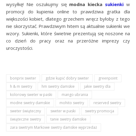
wysyłkę! Nie oszukujmy się
modna kiecka
sukienki
w
promocji do kupienia online to prawdziwa gratka dla
większości kobiet, dlatego grzechem wręcz byłoby z tego
nie skorzystać. Prawdziwym hitem są aktualnie sukienki we
wzory. Sukienki, które świetnie prezentują się noszone na
co dzień do pracy oraz na przeróżne imprezy czy
uroczystości.
bonprix sweter
gdzie kupić dobry sweter
greenpoint
h & m swetry
hm swetry damskie
jakie swetry dla
kolorowy sweter w paski
mango ubrania
modne swetry damskie
mohito swetry
reserved swetry
sweter świąteczny
sweter w paski
swetry promocja
świąteczne swetry
tanie swetry damskie
zara swetrym Markowe swetry damskie wyprzedaż