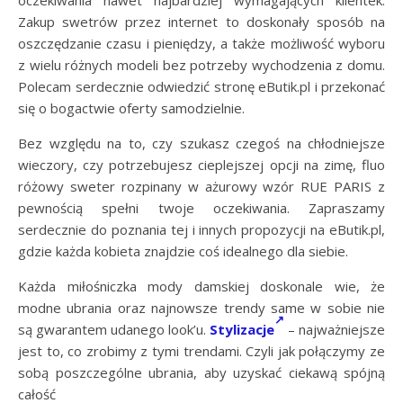
oczekiwania nawet najbardziej wymagających klientek.
Zakup swetrów przez internet to doskonały sposób na
oszczędzanie czasu i pieniędzy, a także możliwość wyboru
z wielu różnych modeli bez potrzeby wychodzenia z domu.
Polecam serdecznie odwiedzić stronę eButik.pl i przekonać
się o bogactwie oferty samodzielnie.
Bez względu na to, czy szukasz czegoś na chłodniejsze
wieczory, czy potrzebujesz cieplejszej opcji na zimę, fluo
różowy sweter rozpinany w ażurowy wzór RUE PARIS z
pewnością spełni twoje oczekiwania. Zapraszamy
serdecznie do poznania tej i innych propozycji na eButik.pl,
gdzie każda kobieta znajdzie coś idealnego dla siebie.
Każda miłośniczka mody damskiej doskonale wie, że
modne ubrania oraz najnowsze trendy same w sobie nie
są gwarantem udanego look’u.
Stylizacje
– najważniejsze
jest to, co zrobimy z tymi trendami. Czyli jak połączymy ze
sobą poszczególne ubrania, aby uzyskać ciekawą spójną
całość