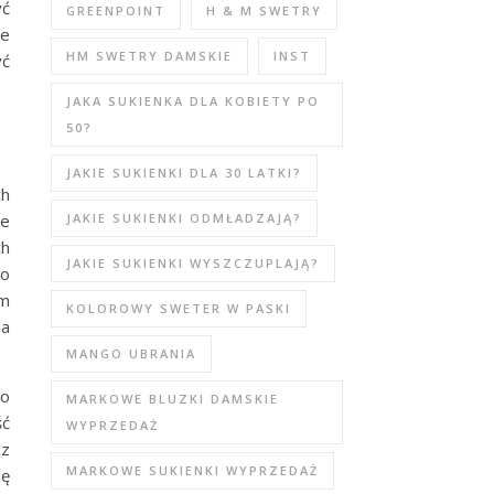
yć
GREENPOINT
H & M SWETRY
ie
HM SWETRY DAMSKIE
INST
yć
JAKA SUKIENKA DLA KOBIETY PO
50?
JAKIE SUKIENKI DLA 30 LATKI?
ch
JAKIE SUKIENKI ODMŁADZAJĄ?
te
ch
JAKIE SUKIENKI WYSZCZUPLAJĄ?
ko
em
KOLOROWY SWETER W PASKI
na
MANGO UBRANIA
 o
MARKOWE BLUZKI DAMSKIE
ść
WYPRZEDAŻ
cz
MARKOWE SUKIENKI WYPRZEDAŻ
ię