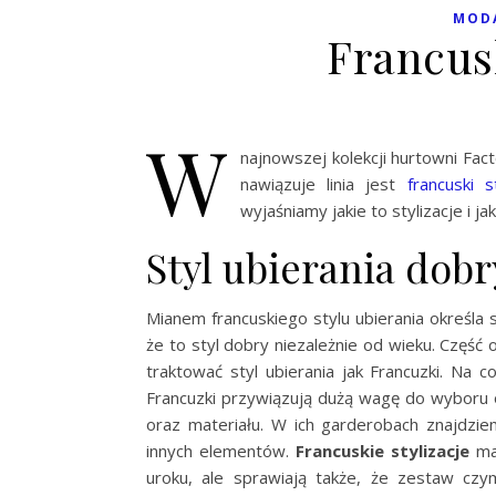
MODA
Francusk
W
najnowszej kolekcji hurtowni Facto
nawiązuje linia jest
francuski s
wyjaśniamy jakie to stylizacje i j
Styl ubierania dob
Mianem francuskiego stylu ubierania określa s
że to styl dobry niezależnie od wieku. Część
traktować styl ubierania jak Francuzki. Na
Francuzki przywiązują dużą wagę do wyboru
oraz materiału. W ich garderobach znajdzi
innych elementów.
Francuskie stylizacje
maj
uroku, ale sprawiają także, że zestaw czy