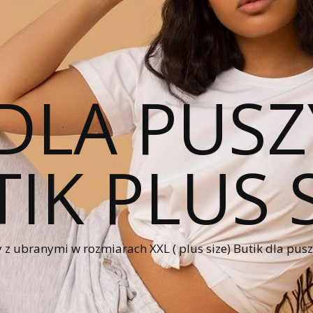
DLA PUSZ
IK PLUS 
 z ubranymi w rozmiarach XXL ( plus size) Butik dla pus