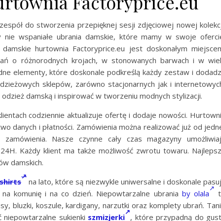
rtownia Factoryprice.eu
zespół do stworzenia przepięknej sesji zdjęciowej nowej kolekcj
y nie wspaniałe ubrania damskie, które mamy w swoje oferci
a damskie hurtownia Factoryprice.eu jest doskonałym miejsce
brań o różnorodnych krojach, w stonowanych barwach i w wie
odne elementy, które doskonale podkreślą każdy zestaw i dodad
odzieżowych sklepów, zarówno stacjonarnych jak i internetowyc
odzież damską i inspirować w tworzeniu modnych stylizacji.
lientach codziennie aktualizuje ofertę i dodaje nowości. Hurtown
o danych i płatności. Zamówienia można realizować już od jedn
i zamówienia. Nasze czynne cały czas magazyny umożliwia
24H. Każdy klient ma także możliwość zwrotu towaru. Najleps
ów damskich.
 shirts
na lato, które są niezwykle uniwersalne i doskonale pasu
na komunię i na co dzień. Niepowtarzalne ubrania
by olala
t
sy, bluzki, koszule, kardigany, narzutki oraz komplety ubrań. Tan
niepowtarzalne sukienki
szmizjerki
, które przypadną do gus