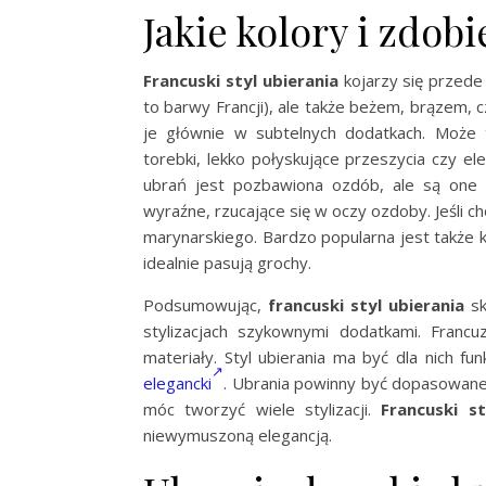
Jakie kolory i zdob
Francuski styl ubierania
kojarzy się przede
to barwy Francji), ale także beżem, brązem, 
je głównie w subtelnych dodatkach. Może to
torebki, lekko połyskujące przeszycia czy el
ubrań jest pozbawiona ozdób, ale są one n
wyraźne, rzucające się w oczy ozdoby. Jeśli c
marynarskiego. Bardzo popularna jest także kl
idealnie pasują grochy.
Podsumowując,
francuski styl ubierania
sk
stylizacjach szykownymi dodatkami. Franc
materiały. Styl ubierania ma być dla nich fu
elegancki
. Ubrania powinny być dopasowane
móc tworzyć wiele stylizacji.
Francuski st
niewymuszoną elegancją.