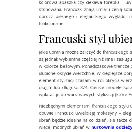
kolorowa apaszka czy ciekawa torebka – uw
stonowana. Francuzki znają umiar i cenią so
oprócz pięknego i eleganckiego wyglądu, 
funkcjonalne.
Francuski styl ubie
Jakie ubrania można zaliczyć do francuskiego 
są jednak wybierane częściej niż inne i zasług
w kolorze beżowym. Ponadczasowe trencze z o
ulubione okrycie wierzchnie. W cieplejsze po
element stylizacji czasami w roli okrycia w
długim lub długości 3/4. Cienkie modele spr
wplatać je do warstwowych stylizacji (które Fr
Niezbędnymi elementami francuskiego stylu u
obuwie Francuzki uwielbiają mokasyny – ele
ubrań będzie idealna na co dzień, ale także
więcej modnych ubrań w
hurtownia odzież