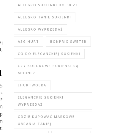
ALLEGRO SUKIENKI DO 50 ZŁ
ALLEGRO TANIE SUKIENKI
ALLEGRO WYPRZEDAŻ
ASG HURT
BONPRIX SWETER
ej
t,
CO DO ELEGANCKIEJ SUKIENKI
CZY KOLOROWE SUKIENKI SĄ
u
MODNE?
ę,
EHURTWOLKA
óc
ELEGANCKIE SUKIENKI
i?
WYPRZEDAŻ
i)
up
GDZIE KUPOWAĆ MARKOWE
im
UBRANIA TANIEJ
t,