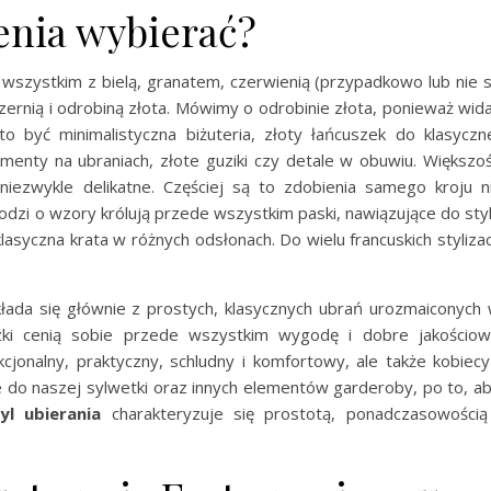
ienia wybierać?
 wszystkim z bielą, granatem, czerwienią (przypadkowo lub nie 
czernią i odrobiną złota. Mówimy o odrobinie złota, ponieważ wid
 być minimalistyczna biżuteria, złoty łańcuszek do klasyczn
ementy na ubraniach, złote guziki czy detale w obuwiu. Większo
iezwykle delikatne. Częściej są to zdobienia samego kroju n
hodzi o wzory królują przede wszystkim paski, nawiązujące do sty
asyczna krata w różnych odsłonach. Do wielu francuskich stylizac
łada się głównie z prostych, klasycznych ubrań urozmaiconych
uzki cenią sobie przede wszystkim wygodę i dobre jakościo
nkcjonalny, praktyczny, schludny i komfortowy, ale także kobiecy
 do naszej sylwetki oraz innych elementów garderoby, po to, a
yl ubierania
charakteryzuje się prostotą, ponadczasowością