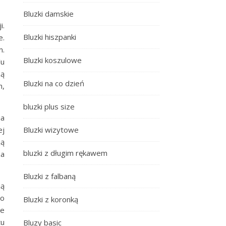
Bluzki damskie
i.
Bluzki hiszpanki
e.
m.
Bluzki koszulowe
lu
zą
Bluzki na co dzień
h,
bluzki plus size
ia
ej
Bluzki wizytowe
ją
bluzki z długim rękawem
za
Bluzki z falbaną
ją
o
Bluzki z koronką
ie
tu
Bluzy basic