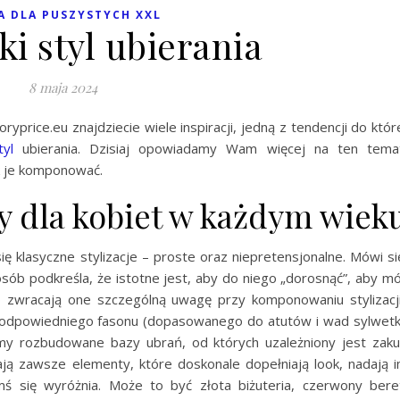
 DLA PUSZYSTYCH XXL
i styl ubierania
8 maja 2024
ryprice.eu znajdziecie wiele inspiracji, jedną z tendencji do któr
tyl
ubierania. Dzisiaj opowiadamy Wam więcej na ten tema
ak je komponować.
ry dla kobiet w każdym wiek
ię klasyczne stylizacje – proste oraz niepretensjonalne. Mówi si
 osób podkreśla, że istotne jest, aby do niego „dorosnąć”, aby m
 co zwracają one szczególną uwagę przy komponowaniu stylizacj
 odpowiedniego fasonu (dopasowanego do atutów i wad sylwetk
emy rozbudowane bazy ubrań, od których uzależniony jest zak
ą zawsze elementy, które doskonale dopełniają look, nadają 
mś się wyróżnia. Może to być złota biżuteria, czerwony bere