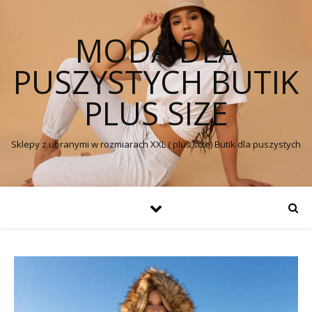
MODA DLA
PUSZYSTYCH BUTIK
PLUS SIZE
Sklepy z ubranymi w rozmiarach XXL ( plus size) Butik dla puszystych