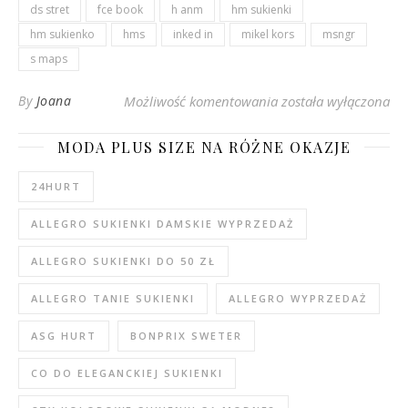
ds stret
fce book
h anm
hm sukienki
hm sukienko
hms
inked in
mikel kors
msngr
s maps
HM czy eButik? Która 
By
Joana
Możliwość komentowania
została wyłączona
MODA PLUS SIZE NA RÓŻNE OKAZJE
24HURT
ALLEGRO SUKIENKI DAMSKIE WYPRZEDAŻ
ALLEGRO SUKIENKI DO 50 ZŁ
ALLEGRO TANIE SUKIENKI
ALLEGRO WYPRZEDAŻ
ASG HURT
BONPRIX SWETER
CO DO ELEGANCKIEJ SUKIENKI