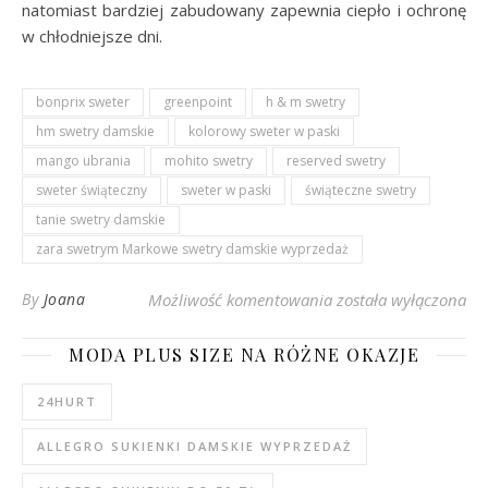
natomiast bardziej zabudowany zapewnia ciepło i ochronę
w chłodniejsze dni.
bonprix sweter
greenpoint
h & m swetry
hm swetry damskie
kolorowy sweter w paski
mango ubrania
mohito swetry
reserved swetry
sweter świąteczny
sweter w paski
świąteczne swetry
tanie swetry damskie
zara swetrym Markowe swetry damskie wyprzedaż
Jasnoróżowy damski s
By
Joana
Możliwość komentowania
została wyłączona
MODA PLUS SIZE NA RÓŻNE OKAZJE
24HURT
ALLEGRO SUKIENKI DAMSKIE WYPRZEDAŻ