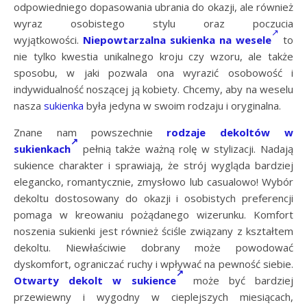
odpowiedniego dopasowania ubrania do okazji, ale również
wyraz osobistego stylu oraz poczucia
wyjątkowości.
Niepowtarzalna sukienka na wesele
to
nie tylko kwestia unikalnego kroju czy wzoru, ale także
sposobu, w jaki pozwala ona wyrazić osobowość i
indywidualność noszącej ją kobiety. Chcemy, aby na weselu
nasza
sukienka
była jedyna w swoim rodzaju i oryginalna.
Znane nam powszechnie
rodzaje dekoltów w
sukienkach
pełnią także ważną rolę w stylizacji. Nadają
sukience charakter i sprawiają, że strój wygląda bardziej
elegancko, romantycznie, zmysłowo lub casualowo! Wybór
dekoltu dostosowany do okazji i osobistych preferencji
pomaga w kreowaniu pożądanego wizerunku. Komfort
noszenia sukienki jest również ściśle związany z kształtem
dekoltu. Niewłaściwie dobrany może powodować
dyskomfort, ograniczać ruchy i wpływać na pewność siebie.
Otwarty dekolt w sukience
może być bardziej
przewiewny i wygodny w cieplejszych miesiącach,