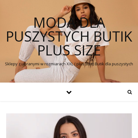
MODA DLA
PUSZYSTYCH BUTIK
PLUS SIZE
Sklepy z ubranymi w rozmiarach XXL ( plus size) Butik dla puszystych