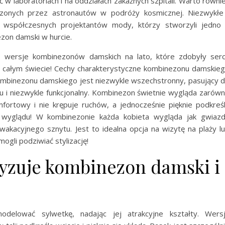
w laboratoriach i na oddziałach zakaźnych szpitali. Warto równi
zonych przez astronautów w podróży kosmicznej. Niezwykłe
ły współczesnych projektantów mody, którzy stworzyli jedno
ezon damski w hurcie.
 wersje kombinezonów damskich na lato, które zdobyły ser
na całym świecie! Cechy charakterystyczne kombinezonu damskie
kombinezonu damskiego jest niezwykle wszechstronny, pasujący 
 i niezwykle funkcjonalny. Kombinezon świetnie wygląda zarów
omfortowy i nie krępuje ruchów, a jednocześnie pięknie podkreś
o wyglądu! W kombinezonie każda kobieta wygląda jak gwiaz
wakacyjnego sznytu. Jest to idealna opcja na wizytę na plaży l
ogli podziwiać stylizację!
yzuje kombinezon damski i
delować sylwetkę, nadając jej atrakcyjne kształty. Wers