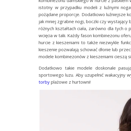
kombinezonu damskiego w hurcie z paskiem w ta
istotny w przypadku modeli z luźnymi noga
pożądane proporcje. Dodatkowo luźniejsze k
jak mniej zgrabne nogi, boczki czy wystający 
różnych kształtach ciała, zarówno dla tych o 
wcięcia w talii. Każdy fason kombinezonu ofe
hurcie z kieszeniami to także niezwykle funk
kieszenie pozwalają schować dłonie lub przec
modele kombinezonów z kieszeniami cieszą si
Dodatkowo takie modele doskonale pasują d
sportowego luzu. Aby uzupełnić wakacyjny w
torby
plażowe z hurtowni!