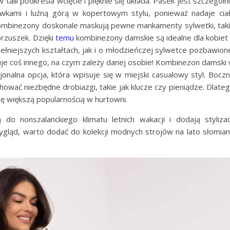
lii podkreśla wcięcie i pięknie się układa. Pasek jest szczególn
wkami i luźną górą w kopertowym stylu, ponieważ nadaje cia
ombinezony doskonale maskują pewne mankamenty sylwetki, tak
brzuszek. Dzięki
temu
kombinezony damskie są idealne dla kobiet
pełniejszych kształtach, jak i o młodzieńczej sylwetce pozbawion
ruje coś innego, na czym zależy danej osobie! Kombinezon damski
cjonalna opcja, która wpisuje się w miejski casualowy styl. Bocz
hować niezbędne drobiazgi, takie jak klucze czy pieniądze. Dlate
ę większą popularnością w hurtowni.
o nonszalanckiego klimatu letnich wakacji i dodają stylizac
ygląd, warto dodać do kolekcji modnych strojów na lato słomia