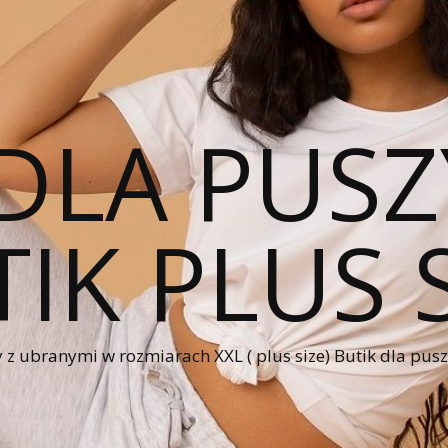
DLA PUSZ
IK PLUS 
 z ubranymi w rozmiarach XXL ( plus size) Butik dla pus