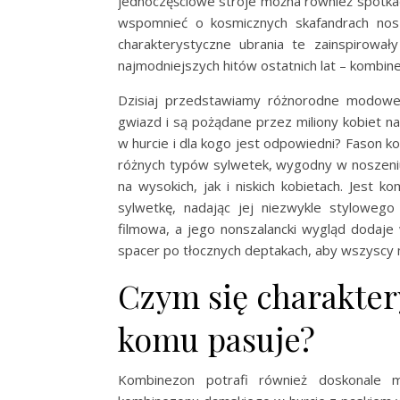
jednoczęściowe stroje można również spotkać 
wspomnieć o kosmicznych skafandrach nos
charakterystyczne ubrania te zainspirowa
najmodniejszych hitów ostatnich lat – kombin
Dzisiaj przedstawiamy różnorodne modowe
gwiazd i są pożądane przez miliony kobiet 
w hurcie i dla kogo jest odpowiedni? Fason 
różnych typów sylwetek, wygodny w noszeniu
na wysokich, jak i niskich kobietach. Jest k
sylwetkę, nadając jej niezwykle styloweg
filmowa, a jego nonszalancki wygląd dodaje 
spacer po tłocznych deptakach, aby wszyscy m
Czym się charakter
komu pasuje?
Kombinezon potrafi również doskonale mo