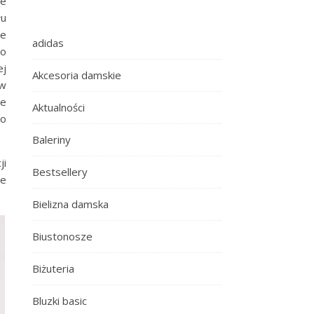
ie
łu
ie
adidas
 o
ej
Akcesoria damskie
 w
ne
Aktualności
go
Baleriny
ji
Bestsellery
ne
Bielizna damska
Biustonosze
Biżuteria
Bluzki basic