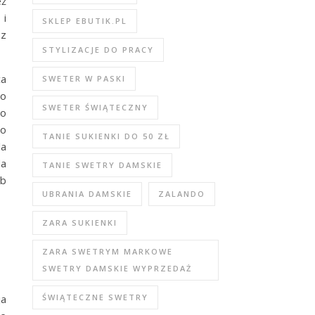
eż
 i
SKLEP EBUTIK.PL
 z
STYLIZACJE DO PRACY
ca
SWETER W PASKI
go
SWETER ŚWIĄTECZNY
do
no
TANIE SUKIENKI DO 50 ZŁ
la
da
TANIE SWETRY DAMSKIE
ub
UBRANIA DAMSKIE
ZALANDO
ZARA SUKIENKI
ZARA SWETRYM MARKOWE
SWETRY DAMSKIE WYPRZEDAŻ
ja
ŚWIĄTECZNE SWETRY