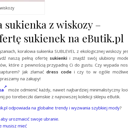
 wiskozy
 sukienka z wiskozy –
fertę sukienek na eButik.pl
ązaniach, koralowa sukienka SUBLEVEL z ekologicznej wiskozy je
awdź naszą pełną ofertę
sukienki
i znajdź swój ulubiony mode
ów, które z pewnością przypadną Ci do gustu. Czy wypada nos
apturem? Jak złamać
dress code
i czy to w ogóle możliw
apraszamy na zakupy!
ka
może odmienić każdy, nawet najbardziej minimalistyczny loo
j po torebeczki damskie z najnowszej kolekcji sklepu eButik.
tik.pl odpowiada na globalne trendy i wyzwania szybkiej mody
?
, aby urozmaicić swoje ubranie
.
e musisz mieć