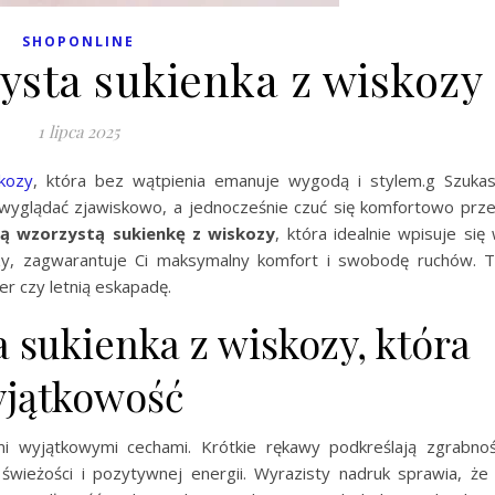
SHOPONLINE
ysta sukienka z wiskozy
1 lipca 2025
kozy
, która bez wątpienia emanuje wygodą i stylem.g Szuka
z wyglądać zjawiskowo, a jednocześnie czuć się komfortowo prz
ą wzorzystą sukienkę z wiskozy
, która idealnie wpisuje się
ozy, zagwarantuje Ci maksymalny komfort i swobodę ruchów. 
er czy letnią eskapadę.
 sukienka z wiskozy, która
yjątkowość
 wyjątkowymi cechami. Krótkie rękawy podkreślają zgrabno
wieżości i pozytywnej energii. Wyrazisty nadruk sprawia, że