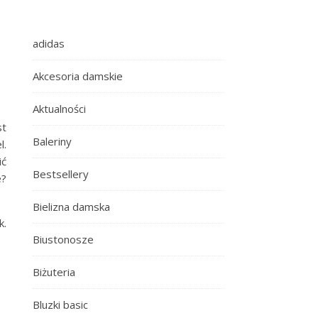
adidas
Akcesoria damskie
Aktualności
st
Baleriny
l.
ić
Bestsellery
e?
Bielizna damska
k.
Biustonosze
Biżuteria
Bluzki basic