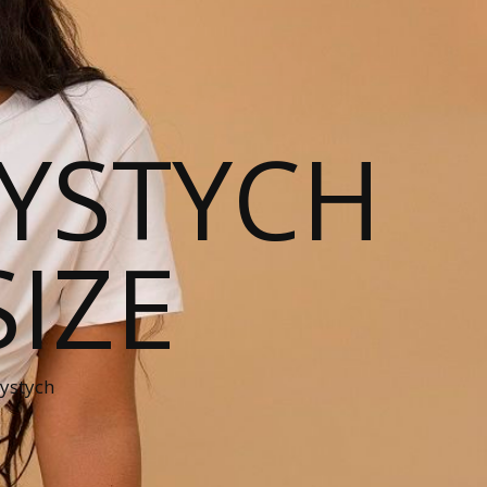
YSTYCH
SIZE
zystych