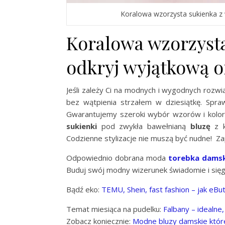
Koralowa wzorzysta sukienka z
Koralowa wzorzysta
odkryj wyjątkową o
Jeśli zależy Ci na modnych i wygodnych rozwi
bez wątpienia strzałem w dziesiątkę. Spr
Gwarantujemy szeroki wybór wzorów i kolor
sukienki
pod zwykła bawełnianą
bluzę
z k
Codzienne stylizacje nie muszą być nudne! Z
Odpowiednio dobrana moda
torebka dams
Buduj swój modny wizerunek świadomie i sięgni
Bądź eko:
TEMU, Shein, fast fashion – jak eBu
Temat miesiąca na pudelku:
Falbany – idealne
Zobacz koniecznie:
Modne bluzy damskie któr