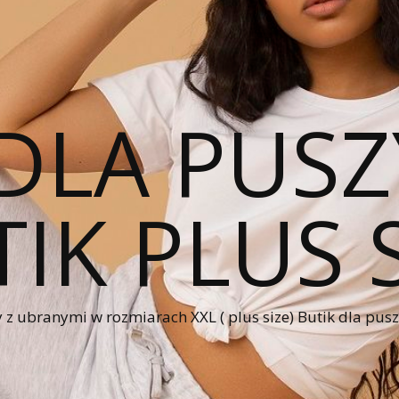
DLA PUSZ
IK PLUS 
 z ubranymi w rozmiarach XXL ( plus size) Butik dla pus