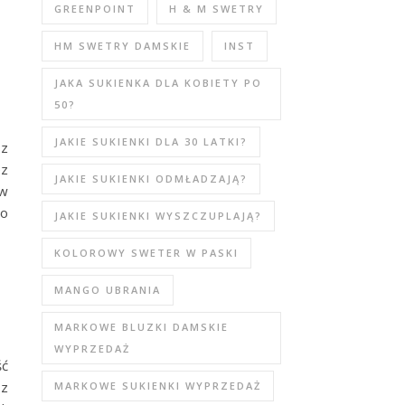
GREENPOINT
H & M SWETRY
HM SWETRY DAMSKIE
INST
JAKA SUKIENKA DLA KOBIETY PO
50?
JAKIE SUKIENKI DLA 30 LATKI?
sz
ez
JAKIE SUKIENKI ODMŁADZAJĄ?
 w
To
JAKIE SUKIENKI WYSZCZUPLAJĄ?
KOLOROWY SWETER W PASKI
MANGO UBRANIA
MARKOWE BLUZKI DAMSKIE
WYPRZEDAŻ
ść
 z
MARKOWE SUKIENKI WYPRZEDAŻ