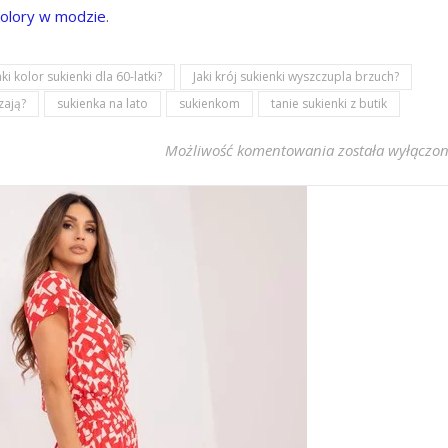
kolory w modzie
.
aki kolor sukienki dla 60-latki?
Jaki krój sukienki wyszczupla brzuch?
zają?
sukienka na lato
sukienkom
tanie sukienki z butik
Koralowa wzorzys
Możliwość komentowania
została wyłączo