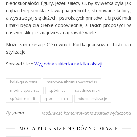
niedoskonałości figury. Jeżeli zależy Ci, by sylwetka była jak
najbardziej smukła, stawiaj na jednolite, stonowane kolory,
a wystrzegaj się dużych, pstrokatych printów. Długość midi
i maxi będą dla Ciebie odpowiednie, a takich propozycji w
naszym sklepie znajdziesz naprawdę wiele
Może zainteresuje Cię również: Kurtka jeansowa – historia i
stylizacje
Sprawdź też:
Wygodna sukienka na kilka okazji
kolekcja wiosna
markowe ubrania wyprzedaż
modna spódnica
spódnice
spódnice maxi
spódnice midi
spódnice mini
wiosna stylizacje
Modna spódnica na 
By
Joana
Możliwość komentowania
została wyłączona
MODA PLUS SIZE NA RÓŻNE OKAZJE