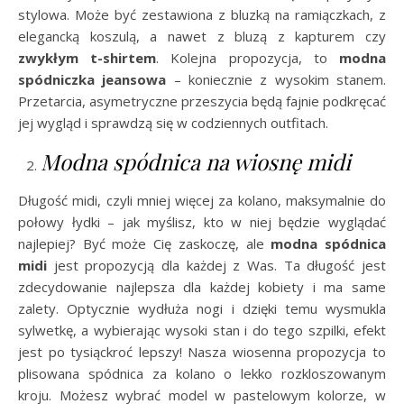
stylowa. Może być zestawiona z bluzką na ramiączkach, z
elegancką koszulą, a nawet z bluzą z kapturem czy
zwykłym t-shirtem
. Kolejna propozycja, to
modna
spódniczka jeansowa
– koniecznie z wysokim stanem.
Przetarcia, asymetryczne przeszycia będą fajnie podkręcać
jej wygląd i sprawdzą się w codziennych outfitach.
Modna spódnica na wiosnę midi
Długość midi, czyli mniej więcej za kolano, maksymalnie do
połowy łydki – jak myślisz, kto w niej będzie wyglądać
najlepiej? Być może Cię zaskoczę, ale
modna spódnica
midi
jest propozycją dla każdej z Was. Ta długość jest
zdecydowanie najlepsza dla każdej kobiety i ma same
zalety. Optycznie wydłuża nogi i dzięki temu wysmukla
sylwetkę, a wybierając wysoki stan i do tego szpilki, efekt
jest po tysiąckroć lepszy! Nasza wiosenna propozycja to
plisowana spódnica za kolano o lekko rozkloszowanym
kroju. Możesz wybrać model w pastelowym kolorze, w