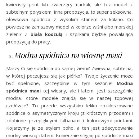
kwiecisty print lub zwierzęcy nadruk, ale też model z
subtelnym połyskiem. Inna propozycja, to super seksowna,
ołówkowa spódnica z wysokim stanem za kolano. Co
powiesz na zamszowy model w kolorze wiśni albo morskiej
zieleni? Z
białą koszulą
i szpilkami będzie powalającą
propozycją do pracy.
Modna spódnica na wiosnę maxi
Marzy Ci się spódnica do samej ziemi? Zwiewna, subtelna,
w której poczujesz się jak piórko? Twoje życzenie może
być spełnione, szczególnie w tym sezonie!
Modna
spódnica maxi
tej wiosny, ale i latem, jest szczególnie
modna. Które modele znajdą się w naszej topowej
czołówce? To przede wszystkim lekko rozkloszowane
spódnice o asymetrycznym kroju (z krótszym przodem) i
zdobione przepięknymi falbanami i kolorowymi printami.
Kojarzymy je ze stylem boho, a ten jest zdecydowanie
modny wiosną i latem. Koniecznie sięgnij po spódnice maxi