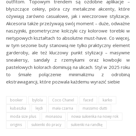
outfitom. Topowym trendem są ozdobne aplikacje –
błyszczące cekiny, pióra czy metaliczne akcenty, które
ożywiają zarówno casualowe, jak i wieczorowe stylizacje.
Akcesoria także przeżywają swój moment – duże, odważne
naszyjniki, geometryczne kolczyki czy kolorowe torebki w
nietypowych kształtach to absolutne must-have. Co więcej,
w tym sezonie buty stanowią nie tylko praktyczny element
garderoby, ale też kluczowy punkt stylizacji – masywne
sneakersy, sandały z rzemykami oraz kowbojki w
pastelowych kolorach dominują na ulicach. Styl w 2025 roku
to śmiałe połączenie minimalizmu z odrobiną
ekstrawagancji, które pozwala każdemu wyrazić siebie
booker
bylola
Coco Chanel
faced
karko
kubaszka
lejdi
mała czarna
massimo dutti
moda size plus
monasou
nowa sukienka na nowy rok
origins
sukienki do pracy
sukienki na randkę