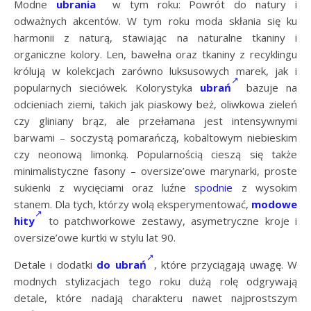
Modne
ubrania
w tym roku: Powrót do natury i
odważnych akcentów. W tym roku moda skłania się ku
harmonii z naturą, stawiając na naturalne tkaniny i
organiczne kolory. Len, bawełna oraz tkaniny z recyklingu
królują w kolekcjach zarówno luksusowych marek, jak i
popularnych sieciówek. Kolorystyka
ubrań
bazuje na
odcieniach ziemi, takich jak piaskowy beż, oliwkowa zieleń
czy gliniany brąz, ale przełamana jest intensywnymi
barwami – soczystą pomarańczą, kobaltowym niebieskim
czy neonową limonką. Popularnością cieszą się także
minimalistyczne fasony – oversize’owe marynarki, proste
sukienki z wycięciami oraz luźne
spodnie
z wysokim
stanem. Dla tych, którzy wolą eksperymentować,
modowe
hity
to patchworkowe zestawy, asymetryczne kroje i
oversize’owe kurtki w stylu lat 90.
Detale i dodatki
do ubrań
, które przyciągają uwagę. W
modnych stylizacjach tego roku dużą rolę odgrywają
detale, które nadają charakteru nawet najprostszym