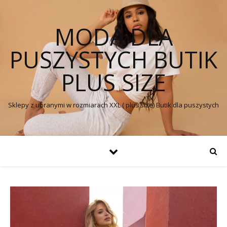
MODA DLA
PUSZYSTYCH BUTIK
PLUS SIZE
Sklepy z ubranymi w rozmiarach XXL ( plus size) Butik dla puszystych