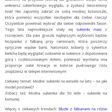
unikniesz cukierkowego wyglądu, a zyskasz nieoceniony
look! Nie zapomnij zabrać ze sobą modnej listonoszki,
która pomieści wszystkie niezbędne dla Ciebie rzeczy!
Oczywiście powinnaś wybrać dla siebie odpowiedni fason.
Tego lata najmodniejsze stały się
sukienki maxi
z
rozcięciem. Dla pani gruszki najlepszym wyborem będzie
hiszpanka z falbaną przy ramionach, która poszerzy
optycznie wąskie barki. Natomiast kobiety o sylwetce
kielicha będą wyglądać cudownie w sukience z dopasowana
górą i rozkloszowanym dołem, ponieważ wyrówna ona
proporcje ciała! Kreacje w kolorze pudrowego różu
znajdziesz w sklepie internetowym!
Ciekawy temat: Modne sukienki na wesele na lato – na jaki
model postawić?
Zobacz też: Modna sukienka dla 50 latki – sukienki na
komunię.
Więcej o ciekawych trendach:
Bluzki z falbanami na różne