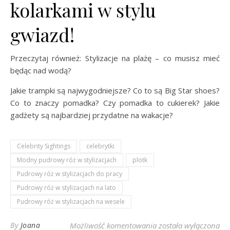
kolarkami w stylu
gwiazd!
Przeczytaj również: Stylizacje na plażę – co musisz mieć
będąc nad wodą?
Jakie trampki są najwygodniejsze? Co to są Big Star shoes?
Co to znaczy pomadka? Czy pomadka to cukierek? Jakie
gadżety są najbardziej przydatne na wakacje?
Celebrity Sightings
celebrytki
Modny pudrowy róż w stylizacjach
plotk
Pudrowy róż w stylizacjach do pracy
Pudrowy róż w stylizacjach na lato
Pudrowy róż w stylizacjach na wesele
Pudrowy róż w damski
By
Joana
Możliwość komentowania
została wyłączona