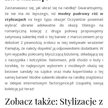
Zastanawiasz się, jak ubrać się na randkę? Gwarantujemy,
że nie ma nic lepszego, niż
modny pudrowy róż w
stylizacjach
na tego typu okazje! Oczywiście powinnaś
wybrać ubranie adekwatne do okazji. Dlatego na
romantyczną kolację z druga połową proponujemy
satynową sukienkę midi o tej barwie z marszczeniem przy
dekolcie! Z pewnością zrobisz w niej niebywałe wrażenie!
Pamiętaj, że należy dopełnić ją odpowiednimi dodatkami. W
tym wypadku polecamy błyszczącą biżuterię, składającą się
z naszyjnika i kolczyków. Natomiast, jeśli chodzi o buty i
torebkę, to najlepszym wyborem z możliwych okażą się
beżowe sandały na szpilce oraz mała kopertówka o tej
samej barwie! Modne sukienki idealne na randkę znajdziesz
w sklepie internetowym factoryprice.pl! Uzupełnij swoją
kolekcję już teraz!
Zobacz także: Stylizacje z