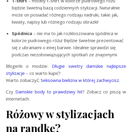
T-shirt
– modny t-shirt w kolorze pudrowego różu
będzie świetną bazą codziennych stylizacji. Naturalnie
może on posiadać różnego rodzaju nadruki, takie jak,
kwiaty, napisy lub różnego rodzaju obrazki!
Spódnica
– nie ma to jak rozkloszowana spódnica w
kolorze pudrowego różu! Będzie świetnie prezentować
się z ubraniami o innej barwie. Idealnie sprawdzi się
podczas niezobowiązujących spotkań ze znajomymi.
Blogerki o modzie:
Długie swetry damskie najlepsze
stylizacje
– co warto kupić?
Warto zobaczyć;
Seksowna bielizna w której zachwycisz
.
Czy
Damskie body to prawdziwy hit
? Zobacz co piszą w
internetach.
Różowy w stylizacjach
na randkę?