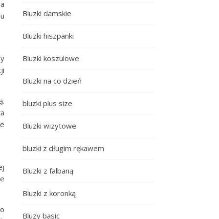
na
Bluzki damskie
pu
Bluzki hiszpanki
zy
Bluzki koszulowe
ji
Bluzki na co dzień
ą.
bluzki plus size
ka
ze
Bluzki wizytowe
bluzki z długim rękawem
ej
Bluzki z falbaną
że
Bluzki z koronką
 o
Bluzy basic