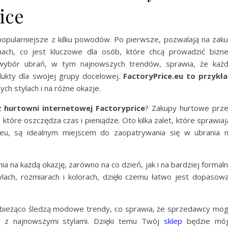
ice
popularniejsze z kilku powodów. Po pierwsze, pozwalają na zak
nach, co jest kluczowe dla osób, które chcą prowadzić bizn
 wybór ubrań, w tym najnowszych trendów, sprawia, że każ
ukty dla swojej grupy docelowej.
FactoryPrice.eu to przykł
ch stylach i na różne okazje.
 z
hurtowni internetowej Factoryprice
? Zakupy hurtowe prz
które oszczędza czas i pieniądze. Oto kilka zalet, które sprawiaj
ce.eu, są idealnym miejscem do zaopatrywania się w ubrania 
a na każdą okazję, zarówno na co dzień, jak i na bardziej formal
ylach, rozmiarach i kolorach, dzięki czemu łatwo jest dopasow
 bieżąco śledzą modowe trendy, co sprawia, że sprzedawcy mo
 z najnowszymi stylami. Dzięki temu Twój
sklep
będzie mó