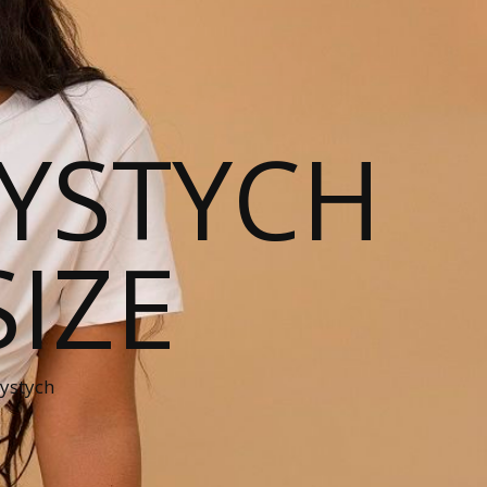
YSTYCH
SIZE
zystych