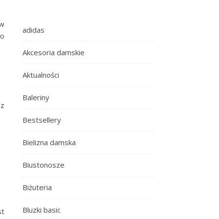
 w
adidas
co
Akcesoria damskie
Aktualności
Baleriny
ez
Bestsellery
Bielizna damska
Biustonosze
Biżuteria
Bluzki basic
st