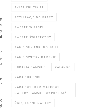
SKLEP EBUTIK.PL
STYLIZACJE DO PRACY
up
es
SWETER W PASKI
dy
ad
SWETER ŚWIĄTECZNY
TANIE SUKIENKI DO 50 ZŁ
ez
ą,
TANIE SWETRY DAMSKIE
na
UBRANIA DAMSKIE
ZALANDO
ZARA SUKIENKI
ne
ać
ZARA SWETRYM MARKOWE
SWETRY DAMSKIE WYPRZEDAŻ
gą
ŚWIĄTECZNE SWETRY
gł