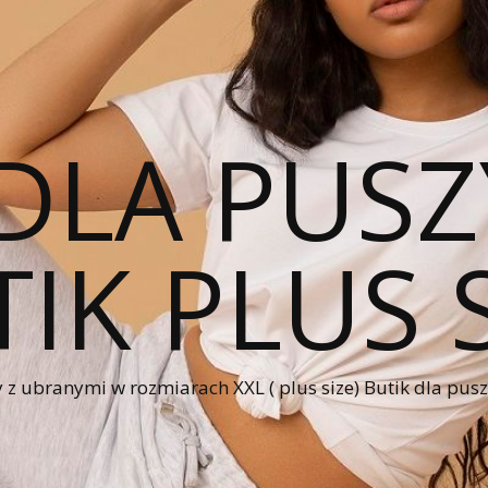
DLA PUSZ
IK PLUS 
 z ubranymi w rozmiarach XXL ( plus size) Butik dla pus