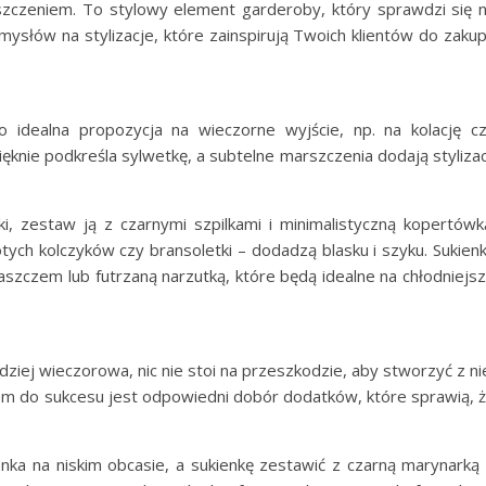
zczeniem. To stylowy element garderoby, który sprawdzi się 
mysłów na stylizacje, które zainspirują Twoich klientów do zaku
 idealna propozycja na wieczorne wyjście, np. na kolację c
ęknie podkreśla sylwetkę, a subtelne marszczenia dodają stylizac
i, zestaw ją z czarnymi szpilkami i minimalistyczną kopertówk
łotych kolczyków czy bransoletki – dodadzą blasku i szyku. Sukien
aszczem lub futrzaną narzutką, które będą idealne na chłodniejs
ziej wieczorowa, nic nie stoi na przeszkodzie, aby stworzyć z ni
zem do sukcesu jest odpowiedni dobór dodatków, które sprawią, 
nka na niskim obcasie, a sukienkę zestawić z czarną marynarką