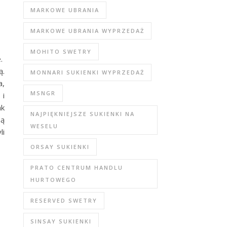
MARKOWE UBRANIA
MARKOWE UBRANIA WYPRZEDAŻ
MOHITO SWETRY
e.
ą.
MONNARI SUKIENKI WYPRZEDAŻ
a,
MSNGR
 i
ak
NAJPIĘKNIEJSZE SUKIENKI NA
są
WESELU
li
ORSAY SUKIENKI
PRATO CENTRUM HANDLU
HURTOWEGO
RESERVED SWETRY
SINSAY SUKIENKI