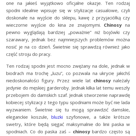
one na jakieś wyjątkowo oficjalne okazje. Ten rodzaj
spodni idealnie wpisuje się w stylizacje casualowe, czyli
doskonałe na wyjście do sklepu, kawę z przyjaciółką czy
wieczorne wyjście do kina ze znajomymi.
Chinosy
na
pewno wyglądają bardziej „poważnie” niż bojówki czy
szarawary, jednak bez najmniejszych problemów można
nosić je na co dzień. Świetnie się sprawdzą również jako
część stroju do pracy.
Ten rodzaj spodni jest mocno zwężany na dole, jednak w
biodrach ma trochę „luzu”, co pozwala na ukrycie jakichś
niedoskonałości figury. Przez wiele lat
chinosy
należały
jedynie do męskiej garderoby. Jednak kilka lat temu weszły
przebojem do damskich szaf. Jednak stworzenie naprawdę
kobiecej stylizacji z tego typu spodniami może być nie lada
wyzwaniem. Świetnie się tu mogą sprawdzić damskie,
eleganckie koszule,
bluzki
szyfonowe, a także krótsze
swetry, które będą sięgać maksymalnie do linii paska w
spodniach. Co do paska zaś –
chinosy
bardzo często są