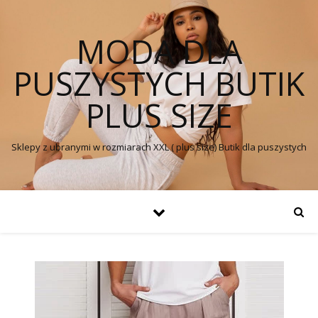
MODA DLA
PUSZYSTYCH BUTIK
PLUS SIZE
Sklepy z ubranymi w rozmiarach XXL ( plus size) Butik dla puszystych