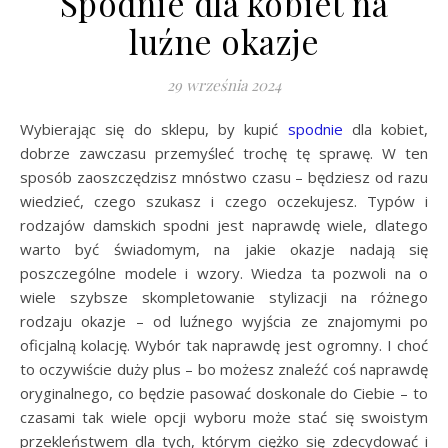
Spodnie dla kobiet na
luźne okazje
29 września 2024
Wybierając się do sklepu, by kupić
spodnie
dla kobiet,
dobrze zawczasu przemyśleć trochę tę sprawę. W ten
sposób zaoszczędzisz mnóstwo czasu – będziesz od razu
wiedzieć, czego szukasz i czego oczekujesz. Typów i
rodzajów damskich spodni jest naprawdę wiele, dlatego
warto być świadomym, na jakie okazje nadają się
poszczególne modele i wzory. Wiedza ta pozwoli na o
wiele szybsze skompletowanie stylizacji na różnego
rodzaju okazje – od luźnego wyjścia ze znajomymi po
oficjalną kolację. Wybór tak naprawdę jest ogromny. I choć
to oczywiście duży plus – bo możesz znaleźć coś naprawdę
oryginalnego, co będzie pasować doskonale do Ciebie – to
czasami tak wiele opcji wyboru może stać się swoistym
przekleństwem dla tych, którym ciężko się zdecydować i