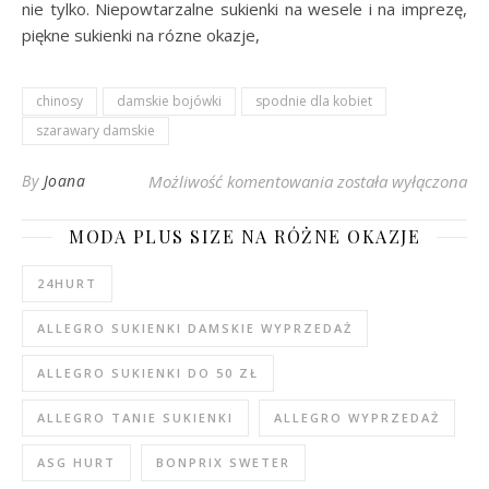
nie tylko. Niepowtarzalne sukienki na wesele i na imprezę,
piękne sukienki na rózne okazje,
chinosy
damskie bojówki
spodnie dla kobiet
szarawary damskie
Spodnie dla kobiet n
By
Joana
Możliwość komentowania
została wyłączona
MODA PLUS SIZE NA RÓŻNE OKAZJE
24HURT
ALLEGRO SUKIENKI DAMSKIE WYPRZEDAŻ
ALLEGRO SUKIENKI DO 50 ZŁ
ALLEGRO TANIE SUKIENKI
ALLEGRO WYPRZEDAŻ
ASG HURT
BONPRIX SWETER