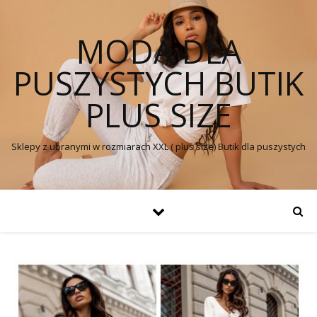
MODA DLA
PUSZYSTYCH BUTIK
PLUS SIZE
Sklepy z ubranymi w rozmiarach XXL ( plus size) Butik dla puszystych