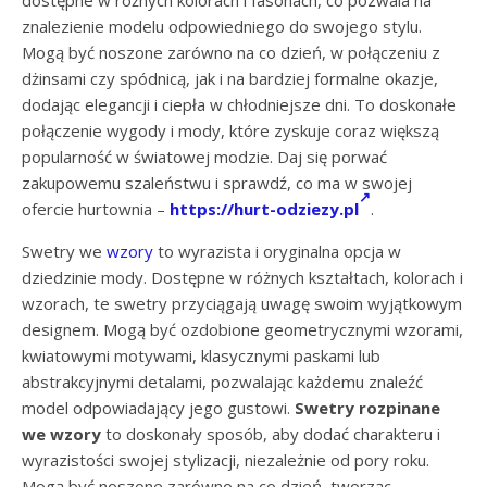
dostępne w różnych kolorach i fasonach, co pozwala na
znalezienie modelu odpowiedniego do swojego stylu.
Mogą być noszone zarówno na co dzień, w połączeniu z
dżinsami czy spódnicą, jak i na bardziej formalne okazje,
dodając elegancji i ciepła w chłodniejsze dni. To doskonałe
połączenie wygody i mody, które zyskuje coraz większą
popularność w światowej modzie. Daj się porwać
zakupowemu szaleństwu i sprawdź, co ma w swojej
ofercie hurtownia –
https://hurt-odziezy.pl
.
Swetry we
wzory
to wyrazista i oryginalna opcja w
dziedzinie mody. Dostępne w różnych kształtach, kolorach i
wzorach, te swetry przyciągają uwagę swoim wyjątkowym
designem. Mogą być ozdobione geometrycznymi wzorami,
kwiatowymi motywami, klasycznymi paskami lub
abstrakcyjnymi detalami, pozwalając każdemu znaleźć
model odpowiadający jego gustowi.
Swetry rozpinane
we wzory
to doskonały sposób, aby dodać charakteru i
wyrazistości swojej stylizacji, niezależnie od pory roku.
Mogą być noszone zarówno na co dzień, tworząc