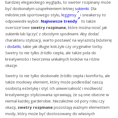
bardziej eleganckiego wyglądu, to sweter rozpinany może
być doskonałym uzupełnieniem letniej
sukienki
. Dla
miłośniczek sportowego stylu,
legginsy
i sneakersy to
odpowiedni wybór.
Najnowsze trendy
to także
oversize’owe
swetry rozpinane
, które można nosić jak
sukienki lub łączyć z obcisłymi spodniami. Aby dodać
charakteru stylizacji, warto postawić na wyrazistą biżuterię
i
dodatki
, takie jak długie kolczyki czy oryginalne torby.
Swetry to nie tylko źródło ciepła, ale także pola do
kreatywności i tworzenia unikalnych looków na różne
okazje.
Swetry to nie tylko doskonałe źródło ciepła i komfortu, ale
także modowy element, który może podkreślać naszą
osobistą estetykę i styl. Ich uniwersalność i możliwość
kreatywnego stylizowania sprawiają, że są one obecne w
niemal każdej garderobie. Niezależnie od pory roku czy
okazji,
swetry rozpinane
pozostają ważnym elementem
mody, który może być dostosowany do własnych