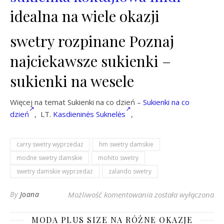
idealna na wiele okazji
swetry rozpinane Poznaj
najciekawsze sukienki –
sukienki na wesele
Więcej na temat Sukienki na co dzień –
Sukienki na co
dzień
, LT.
Kasdieninės Suknelės
,
carry swetry wyprzedaż
hm swetry damskie
modne swetry damskie
mohito swetry
swetry damskie wyprzedaż
zalando swetry
Swetry rozpinane – 
By
Joana
Możliwość komentowania
została wyłączona
MODA PLUS SIZE NA RÓŻNE OKAZJE