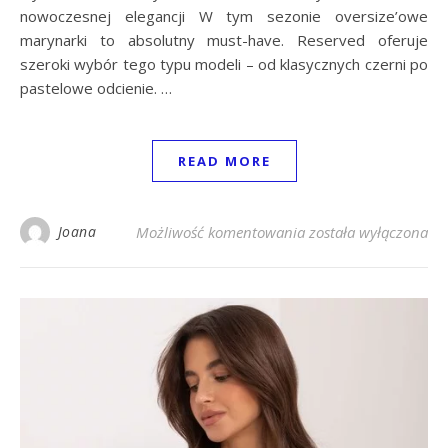
nowoczesnej elegancji W tym sezonie oversize’owe
marynarki to absolutny must-have. Reserved oferuje
szeroki wybór tego typu modeli – od klasycznych czerni po
pastelowe odcienie. …
READ MORE
5 hitów sezonu z Rese
Joana
Możliwość komentowania
została wyłączona