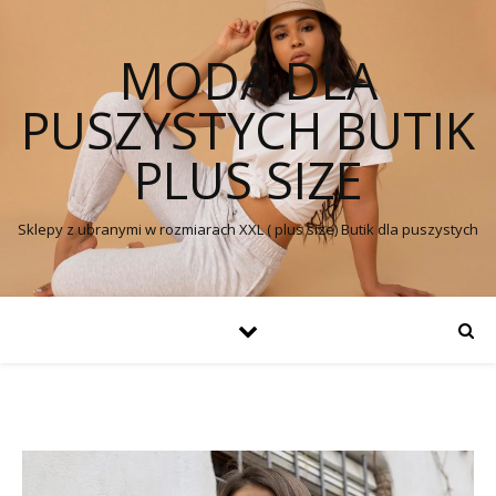
MODA DLA
PUSZYSTYCH BUTIK
PLUS SIZE
Sklepy z ubranymi w rozmiarach XXL ( plus size) Butik dla puszystych