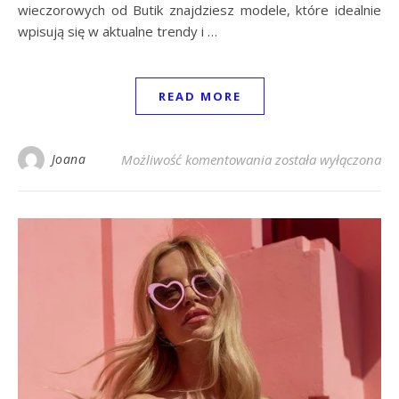
wieczorowych od Butik znajdziesz modele, które idealnie
wpisują się w aktualne trendy i …
READ MORE
Alternatywa dla Zara
Joana
Możliwość komentowania
została wyłączona