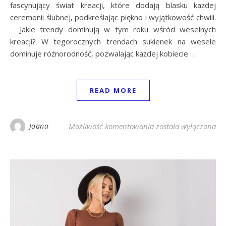
fascynujący świat kreacji, które dodają blasku każdej
ceremonii ślubnej, podkreślając piękno i wyjątkowość chwili.
Jakie trendy dominują w tym roku wśród weselnych
kreacji? W tegorocznych trendach sukienek na wesele
dominuje różnorodność, pozwalając każdej kobiecie …
READ MORE
Sukieneczki na wesel
Joana
Możliwość komentowania
została wyłączona