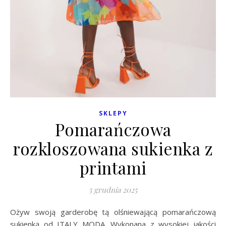
SKLEPY
Pomarańczowa
rozkloszowana sukienka z
printami
5 grudnia 2025
Ożyw swoją garderobę tą olśniewającą pomarańczową
sukienką od ITALY MODA. Wykonana z wysokiej jakości