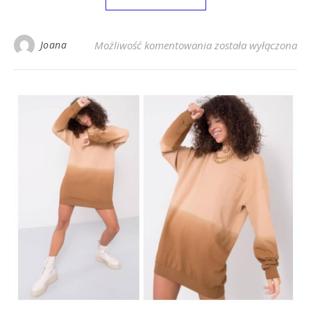
Jasnoniebieska sukie
Joana
Możliwość komentowania
została wyłączona