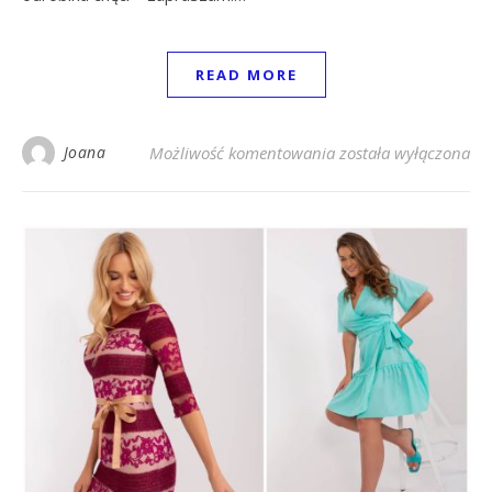
READ MORE
Wygodna sukienka na 
Joana
Możliwość komentowania
została wyłączona