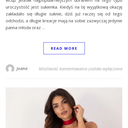
uroczystość jest sukienka. Kiedyś na tę wyjątkową okazję
zakładało się długie suknie, dziś już raczej się od tego
odchodzi, a długie kreacje mają na sobie zazwyczaj jedynie
panna młoda oraz …
READ MORE
Pastelowa sukienka n
Joana
Możliwość komentowania
została wyłączona