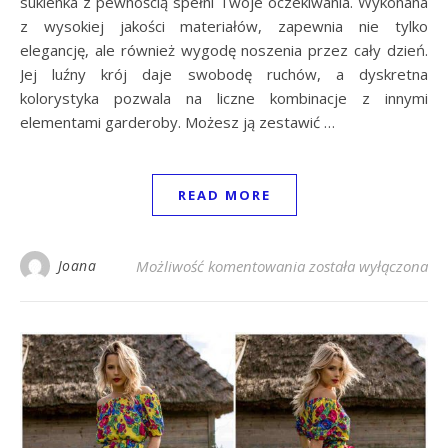
sukienka z pewnością spełni Twoje oczekiwania. Wykonana
z wysokiej jakości materiałów, zapewnia nie tylko
elegancję, ale również wygodę noszenia przez cały dzień.
Jej luźny krój daje swobodę ruchów, a dyskretna
kolorystyka pozwala na liczne kombinacje z innymi
elementami garderoby. Możesz ją zestawić …
READ MORE
Granatowa luźna suk
Joana
Możliwość komentowania
została wyłączona