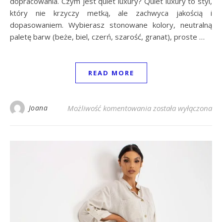
dopracowania. Czym jest quiet luxury? Quiet luxury to styl,
który nie krzyczy metką, ale zachwyca jakością i
dopasowaniem. Wybierasz stonowane kolory, neutralną
paletę barw (beże, biel, czerń, szarość, granat), proste …
READ MORE
Styl Quiet Luxury: J
Joana
Możliwość komentowania
została wyłączona