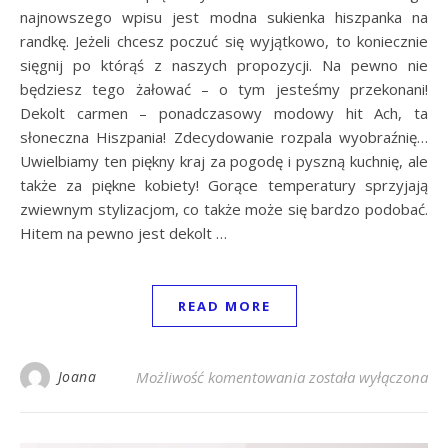
najnowszego wpisu jest modna sukienka hiszpanka na
randkę. Jeżeli chcesz poczuć się wyjątkowo, to koniecznie
sięgnij po którąś z naszych propozycji. Na pewno nie
będziesz tego żałować – o tym jesteśmy przekonani!
Dekolt carmen – ponadczasowy modowy hit Ach, ta
słoneczna Hiszpania! Zdecydowanie rozpala wyobraźnię…
Uwielbiamy ten piękny kraj za pogodę i pyszną kuchnię, ale
także za piękne kobiety! Gorące temperatury sprzyjają
zwiewnym stylizacjom, co także może się bardzo podobać.
Hitem na pewno jest dekolt …
READ MORE
Modna sukienka hisz
Joana
Możliwość komentowania
została wyłączona