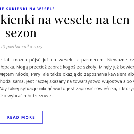
E SUKIENKI NA WESELE
kienki na wesele na ten
sezon
18 października 2025
ie lat, można pójść już na wesele z partnerem. Nieważne c
łopaka. Mogą przecież zabrać kogoś ze szkoły. Minęły już bowi
świętem Młodej Pary, ale także okazją do zapoznania kawalera al
ychodzi sama, jest raczej skazany na towarzystwo wujostwa albo
 takiej sytuacji uniknąć warto jest zaprosić rówieśnika, z któr
 tylko wybrać młodzieżowe …
READ MORE