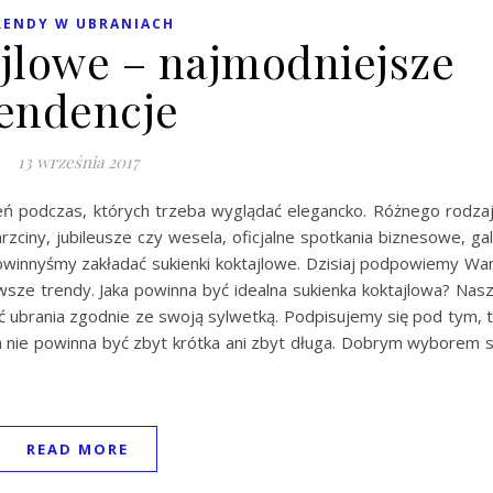
RENDY W UBRANIACH
ajlowe – najmodniejsze
endencje
13 września 2017
eń podczas, których trzeba wyglądać elegancko. Różnego rodza
hrzciny, jubileusze czy wesela, oficjalne spotkania biznesowe, ga
powinnyśmy zakładać sukienki koktajlowe. Dzisiaj podpowiemy W
sze trendy. Jaka powinna być idealna sukienka koktajlowa? Nas
ć ubrania zgodnie ze swoją sylwetką. Podpisujemy się pod tym, 
wa nie powinna być zbyt krótka ani zbyt długa. Dobrym wyborem 
READ MORE