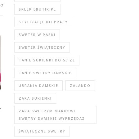
enki na wesele na ten sezon
na
SKLEP EBUTIK.PL
STYLIZACJE DO PRACY
SWETER W PASKI
SWETER ŚWIĄTECZNY
TANIE SUKIENKI DO 50 ZŁ
TANIE SWETRY DAMSKIE
UBRANIA DAMSKIE
ZALANDO
ZARA SUKIENKI
w
ZARA SWETRYM MARKOWE
SWETRY DAMSKIE WYPRZEDAŻ
ŚWIĄTECZNE SWETRY