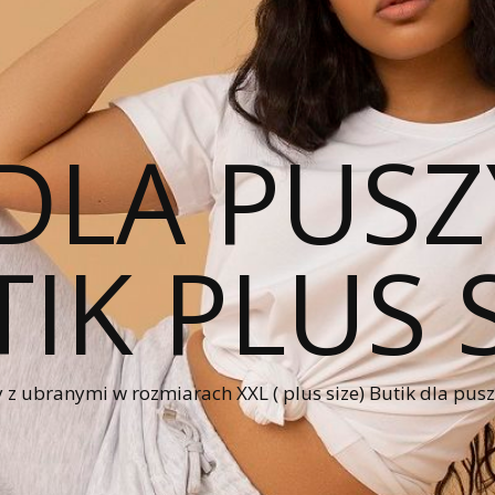
DLA PUSZ
IK PLUS 
 z ubranymi w rozmiarach XXL ( plus size) Butik dla pus