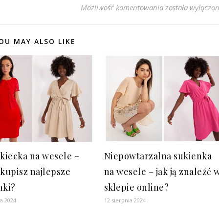
Młodzieżowe suki
Możliwość komentowania
została wyłączo
OU MAY ALSO LIKE
Niepowtarzalna sukienka
 kiecka na wesele –
na wesele – jak ją znaleźć 
 kupisz najlepsze
sklepie online?
nki?
12 sierpnia 2024
ia 2024