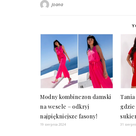
Joana
Y
Modny kombinezon damski
Tania
na wesele – odkryj
gdzie
najpiękniejsze fasony!
sukie
19 sierpnia 2024
31 sierpn