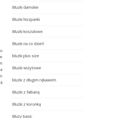
Bluzki damskie
Bluzki hiszpanki
Bluzki koszulowe
Bluzki na co dzień
ju
bluzki plus size
le
am
Bluzki wizytowe
za
to
bluzki z długim rękawem
są
Bluzki z falbaną
Bluzki z koronką
Bluzy basic