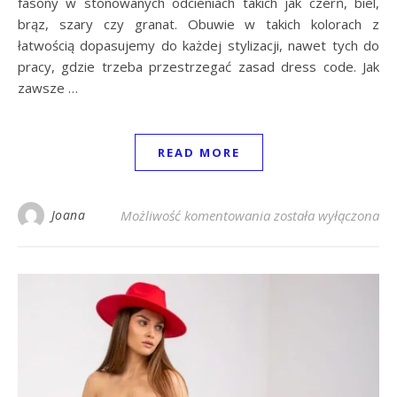
fasony w stonowanych odcieniach takich jak czerń, biel,
brąz, szary czy granat. Obuwie w takich kolorach z
łatwością dopasujemy do każdej stylizacji, nawet tych do
pracy, gdzie trzeba przestrzegać zasad dress code. Jak
zawsze …
READ MORE
Modne szpilki na wio
Joana
Możliwość komentowania
została wyłączona