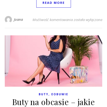
READ MORE
Buty na randkę – jak
Joana
Możliwość komentowania
została wyłączona
,
BUTY
EOBUWIE
Buty na obcasie – jakie