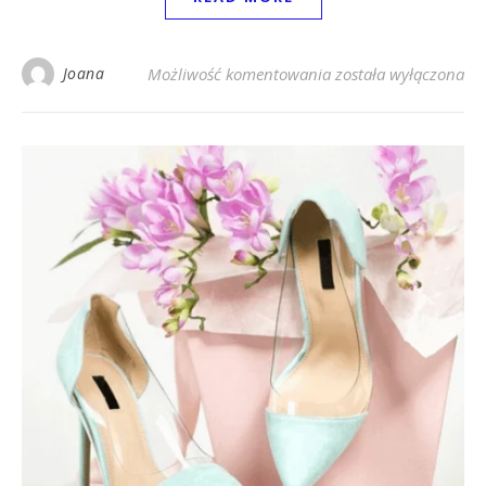
Modne szpilki na jes
Joana
Możliwość komentowania
została wyłączona